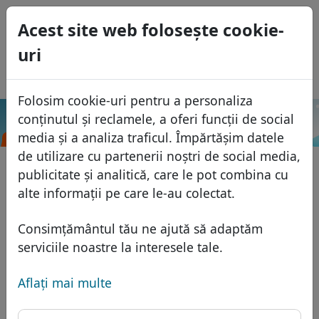
0
Acest site web foloseşte cookie-
USD
uri
EUR
English
GBP
Español
Folosim cookie-uri pentru a personaliza
Français
conținutul și reclamele, a oferi funcții de social
.eco
Caută
Italiano
Domenii
media și a analiza traficul. Împărtășim datele
Português
de utilizare cu partenerii noștri de social media,
Baza domeniilor
publicitate și analitică, care le pot combina cu
Eesti
Caută
alte informații pe care le-au colectat.
Domenii africane
Lista de preţuri
Servicii
Domenii asiatice
Reduceri
Consimțământul tău ne ajută să adaptăm
Protecţia ID
serviciile noastre la interesele tale.
Domenii europene
Transfer
FAQ
Gazduire DNS
Domeniile din Orientul Mijlociu
Aflaţi mai multe
Blog
WHOIS
Domenii nord-americane