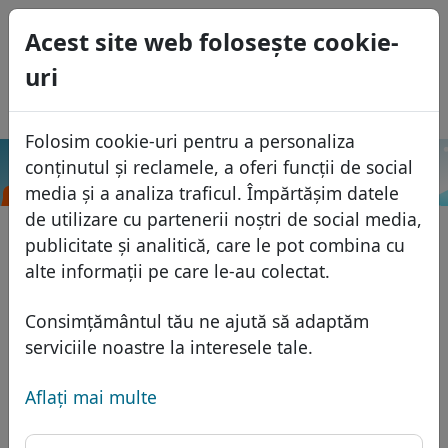
0
Acest site web foloseşte cookie-
USD
uri
EUR
English
GBP
Español
Folosim cookie-uri pentru a personaliza
Français
conținutul și reclamele, a oferi funcții de social
.engineering
Caută
Italiano
Domenii
media și a analiza traficul. Împărtășim datele
Português
de utilizare cu partenerii noștri de social media,
Baza domeniilor
publicitate și analitică, care le pot combina cu
Eesti
Caută
alte informații pe care le-au colectat.
Domenii africane
Lista de preţuri
Servicii
Domenii asiatice
Reduceri
Consimțământul tău ne ajută să adaptăm
Protecţia ID
serviciile noastre la interesele tale.
Domenii europene
Transfer
FAQ
Gazduire DNS
Domeniile din Orientul Mijlociu
Aflaţi mai multe
Blog
WHOIS
Domenii nord-americane