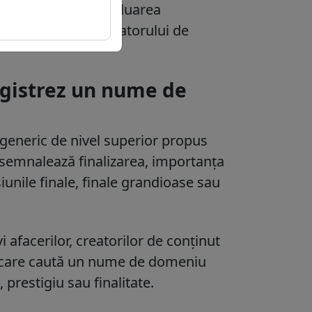
 proces implică evaluarea
ții financiare a operatorului de
registrez un nume de
eneric de nivel superior propus
 semnalează finalizarea, importanța
unile finale, finale grandioase sau
i afacerilor, creatorilor de conținut
e care caută un nume de domeniu
prestigiu sau finalitate.