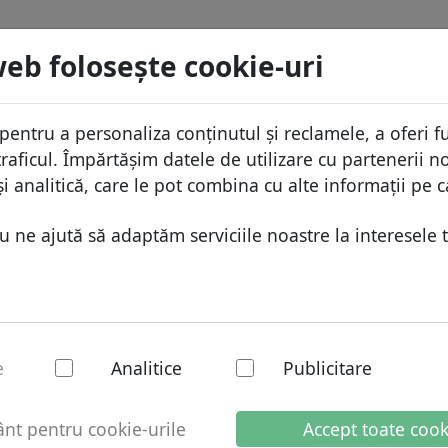
menii
Caută
Servicii
FAQ
Blog
Despre
web foloseşte cookie-uri
aza domeniilor
Protecţia ID
Despr
Domenii africane
pentru a personaliza conținutul și reclamele, a oferi fu
ista de preţuri
Gazduire DNS
De ce
Domenii asiatice
raficul. Împărtășim datele de utilizare cu partenerii no
educeri
WHOIS
Prote
Domenii europene
i analitică, care le pot combina cu alte informații pe c
ransfer
Autentificarea cu doi factori
Formu
Domeniile din Orientul Mijlo
ne ajută să adaptăm serviciile noastre la interesele t
Conta
Domenii nord-americane
l - Domenii noi
Domenii sud-americane
Domenii australiene
e
Analitice
Publicitare
u de
.informații finale
t pentru cookie-urile
Accept toate cook
Stare curentă:
Domeniul este în 