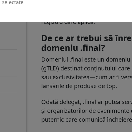
selectate
preliminare de către ICANN
. Acest
capacităților tehnice și a stabilită
registru care aplică.
De ce ar trebui să în
domeniu .final?
Domeniul
.final
este un domeniu g
(gTLD) destinat conținutului care
sau exclusivitatea—cum ar fi versi
lansările de produse de top.
Odată delegat,
.final
ar putea serv
și organizatorilor de eveniment
puternic care comunică încheiere, 