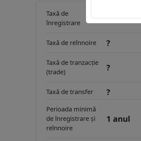
Taxă de
?
înregistrare
?
Taxă de reînnoire
Taxă de tranzacție
?
(trade)
?
Taxă de transfer
Perioada minimă
1 anul
de înregistrare și
reînnoire