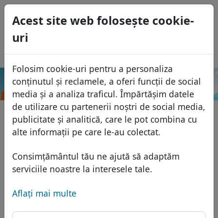
0
Acest site web foloseşte cookie-
USD
uri
EUR
English
GBP
Español
Folosim cookie-uri pentru a personaliza
Français
conținutul și reclamele, a oferi funcții de social
.football
Caută
Italiano
Domenii
media și a analiza traficul. Împărtășim datele
Português
de utilizare cu partenerii noștri de social media,
Baza domeniilor
publicitate și analitică, care le pot combina cu
Eesti
Caută
alte informații pe care le-au colectat.
Domenii africane
Lista de preţuri
Servicii
Domenii asiatice
Reduceri
Consimțământul tău ne ajută să adaptăm
Protecţia ID
serviciile noastre la interesele tale.
Domenii europene
Transfer
FAQ
Gazduire DNS
Domeniile din Orientul Mijlociu
Aflaţi mai multe
Blog
WHOIS
Domenii nord-americane