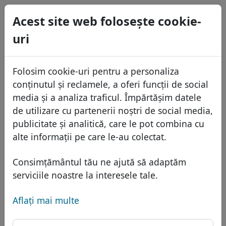
0
Acest site web foloseşte cookie-
USD
uri
EUR
English
GBP
Español
Folosim cookie-uri pentru a personaliza
Français
conținutul și reclamele, a oferi funcții de social
Italiano
Domenii
media și a analiza traficul. Împărtășim datele
Português
de utilizare cu partenerii noștri de social media,
Baza domeniilor
publicitate și analitică, care le pot combina cu
Eesti
Caută
alte informații pe care le-au colectat.
Domenii africane
Lista de preţuri
Servicii
Domenii asiatice
Reduceri
Consimțământul tău ne ajută să adaptăm
Protecţia ID
serviciile noastre la interesele tale.
Domenii europene
Transfer
FAQ
Gazduire DNS
Domeniile din Orientul Mijlociu
Aflaţi mai multe
Blog
WHOIS
Domeniu .gov - gTLD
Domenii nord-americane