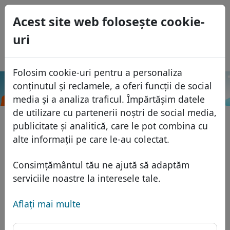
0
Acest site web foloseşte cookie-
USD
uri
EUR
English
GBP
Español
Folosim cookie-uri pentru a personaliza
Français
conținutul și reclamele, a oferi funcții de social
.holdings
Caută
Italiano
Domenii
media și a analiza traficul. Împărtășim datele
Português
de utilizare cu partenerii noștri de social media,
Baza domeniilor
publicitate și analitică, care le pot combina cu
Eesti
Caută
alte informații pe care le-au colectat.
Domenii africane
Lista de preţuri
Servicii
Domenii asiatice
Reduceri
Consimțământul tău ne ajută să adaptăm
Protecţia ID
serviciile noastre la interesele tale.
Domenii europene
Transfer
FAQ
Gazduire DNS
Domeniile din Orientul Mijlociu
Aflaţi mai multe
Blog
WHOIS
Domenii nord-americane