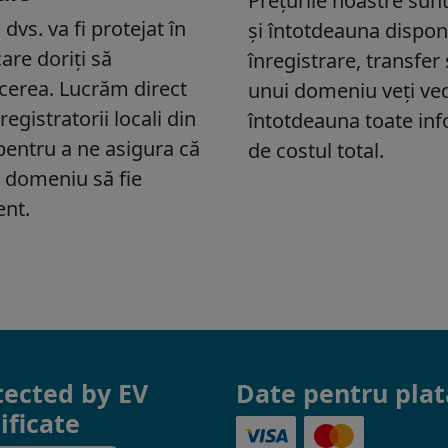
tected by EV
Date pentru plat
ificate