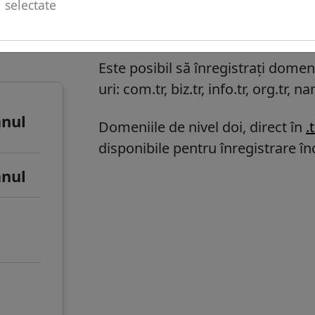
selectate
u de
.k12.tr informații
Este posibil să înregistrați domen
uri: com.tr, biz.tr, info.tr, org.tr, na
anul
Domeniile de nivel doi, direct în
.
disponibile pentru înregistrare î
anul