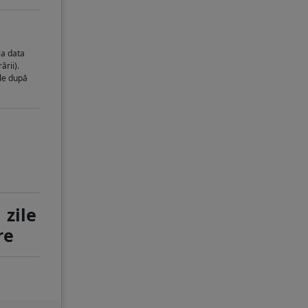
la data
ării).
ile după
 zile
re