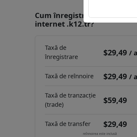
Cum înregistrezi un domeni
internet .k12.tr?
Taxă de
$29,49
/ 
înregistrare
$29,49
Taxă de reînnoire
/ 
Taxă de tranzacție
$59,49
(trade)
$29,49
Taxă de transfer
reînnoirea este inclusă