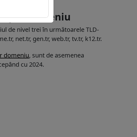
 despre domeniu
iul de nivel trei în următoarele TLD-
me.tr, net.tr, gen.tr, web.tr, tv.tr, k12.tr.
tr domeniu
, sunt de asemenea
ncepând cu 2024.