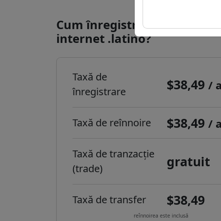
Cum înregistrezi un domeni
internet .latino?
Taxă de
$38,49
/ 
înregistrare
$38,49
Taxă de reînnoire
/ 
Taxă de tranzacție
gratuit
(trade)
$38,49
Taxă de transfer
reînnoirea este inclusă