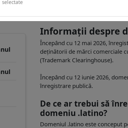
selectate
u de
Înregistrarea pentru domeniul .la
Informații despre d
Începând cu 12 mai 2026
, înregis
anul
deținătorii de mărci comerciale cu
(Trademark Clearinghouse).
anul
Începând cu 12 iunie 2026
, domen
înregistrare publică.
De ce ar trebui să în
domeniu .latino?
Domeniul
.latino
este conceput pen