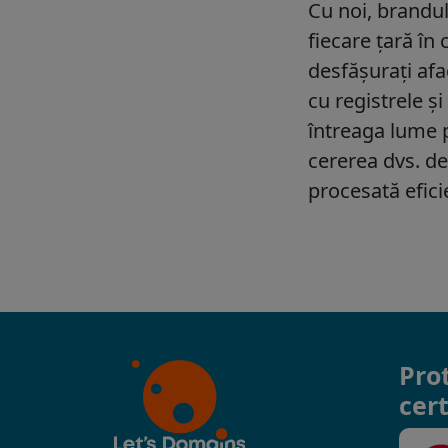
Pro
cert