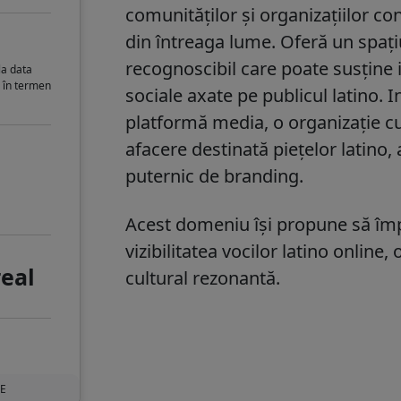
comunităților și organizațiilor con
din întreaga lume. Oferă un spați
recognoscibil care poate susține i
la data
i în termen
sociale axate pe publicul latino. 
platformă media, o organizație cu
afacere destinată piețelor latino
puternic de branding.
Acest domeniu își propune să îm
vizibilitatea vocilor latino online,
real
cultural rezonantă.
UE