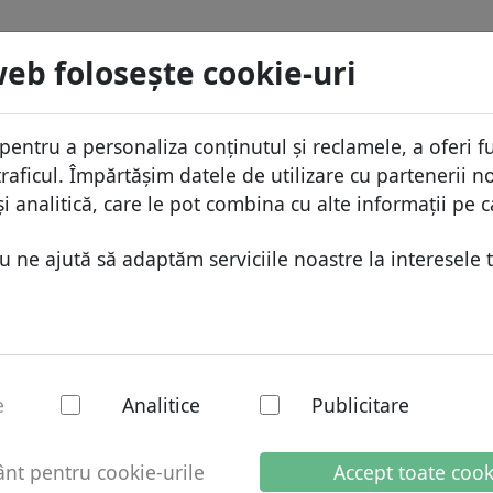
menii
Caută
Servicii
FAQ
Blog
Despre
web foloseşte cookie-uri
aza domeniilor
Protecţia ID
Despr
Domenii africane
pentru a personaliza conținutul și reclamele, a oferi fu
.latino
Caută
ista de preţuri
Gazduire DNS
De ce
Domenii asiatice
raficul. Împărtășim datele de utilizare cu partenerii no
educeri
WHOIS
Prote
Domenii europene
i analitică, care le pot combina cu alte informații pe c
ransfer
Autentificarea cu doi factori
Formu
Domeniile din Orientul Mijlo
ne ajută să adaptăm serviciile noastre la interesele t
Conta
Domenii nord-americane
Domenii sud-americane
Domenii australiene
no - Domenii noi
e
Analitice
Publicitare
t pentru cookie-urile
Accept toate cook