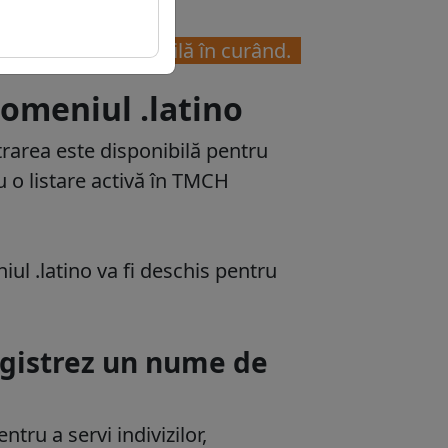
tino va fi disponibilă în curând.
omeniul .latino
trarea este disponibilă pentru 
 o listare activă în TMCH 
iul .latino va fi deschis pentru 
registrez un nume de
tru a servi indivizilor,