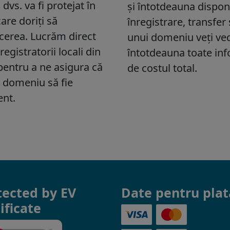
tected by EV
Date pentru plat
ificate