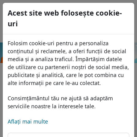
0
Acest site web foloseşte cookie-
USD
uri
EUR
English
GBP
Español
Folosim cookie-uri pentru a personaliza
Français
conținutul și reclamele, a oferi funcții de social
.lifestyle
Caută
Italiano
Domenii
media și a analiza traficul. Împărtășim datele
Português
de utilizare cu partenerii noștri de social media,
Baza domeniilor
publicitate și analitică, care le pot combina cu
Eesti
Caută
alte informații pe care le-au colectat.
Domenii africane
Lista de preţuri
Servicii
Domenii asiatice
Reduceri
Consimțământul tău ne ajută să adaptăm
Protecţia ID
serviciile noastre la interesele tale.
Domenii europene
Transfer
FAQ
Gazduire DNS
Domeniile din Orientul Mijlociu
Aflaţi mai multe
Blog
WHOIS
Domenii nord-americane