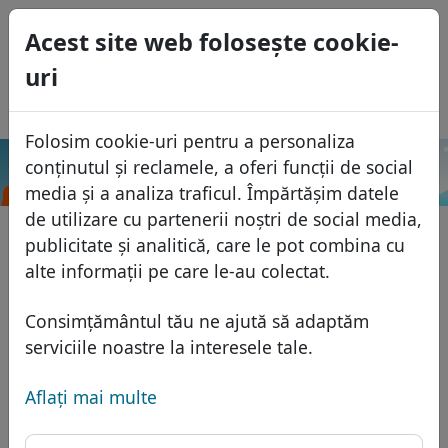
0
Acest site web foloseşte cookie-
USD
uri
EUR
English
GBP
Español
Folosim cookie-uri pentru a personaliza
Français
conținutul și reclamele, a oferi funcții de social
.lv
Caută
Italiano
Domenii
media și a analiza traficul. Împărtășim datele
Português
de utilizare cu partenerii noștri de social media,
Baza domeniilor
publicitate și analitică, care le pot combina cu
Eesti
Caută
alte informații pe care le-au colectat.
Domenii africane
Lista de preţuri
Servicii
Domenii asiatice
Reduceri
Consimțământul tău ne ajută să adaptăm
Protecţia ID
serviciile noastre la interesele tale.
Domenii europene
Transfer
FAQ
Gazduire DNS
Domeniile din Orientul Mijlociu
Aflaţi mai multe
Blog
WHOIS
Domenii nord-americane