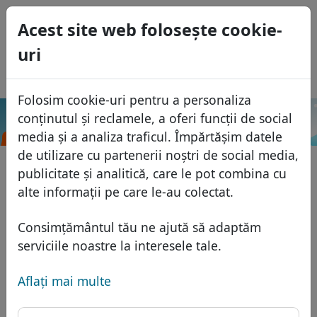
0
Acest site web foloseşte cookie-
USD
uri
EUR
English
GBP
Español
Folosim cookie-uri pentru a personaliza
Français
conținutul și reclamele, a oferi funcții de social
.mn
Caută
Italiano
Domenii
media și a analiza traficul. Împărtășim datele
Português
de utilizare cu partenerii noștri de social media,
Baza domeniilor
publicitate și analitică, care le pot combina cu
Eesti
Caută
alte informații pe care le-au colectat.
Domenii africane
Lista de preţuri
Servicii
Domenii asiatice
Reduceri
Consimțământul tău ne ajută să adaptăm
Protecţia ID
serviciile noastre la interesele tale.
Domenii europene
Transfer
FAQ
Gazduire DNS
Domeniile din Orientul Mijlociu
Aflaţi mai multe
Blog
WHOIS
Domenii nord-americane