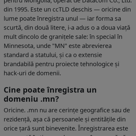
pentru Mongolia, operat de Datacom Co., Ltd.
din 1995.
Este un ccTLD deschis — oricine din
lume poate înregistra unul — iar forma sa
scurtă, din două litere, i-a adus o a doua viață
mult dincolo de granițele sale: în special în
Minnesota, unde "MN" este abrevierea
standard a statului, și ca o extensie
brandabilă pentru proiecte tehnologice și
hack-uri de domenii.
Cine poate înregistra un
domeniu .mn?
Oricine.
.mn nu are cerințe geografice sau de
rezidență
, așa că persoanele și entitățile din
orice țară sunt binevenite. Înregistrarea este