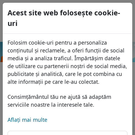
0
Acest site web foloseşte cookie-
USD
uri
EUR
English
GBP
Español
Folosim cookie-uri pentru a personaliza
Français
conținutul și reclamele, a oferi funcții de social
.moda
Caută
Italiano
Domenii
media și a analiza traficul. Împărtășim datele
Português
de utilizare cu partenerii noștri de social media,
Baza domeniilor
publicitate și analitică, care le pot combina cu
Eesti
Caută
alte informații pe care le-au colectat.
Domenii africane
Lista de preţuri
Servicii
Domenii asiatice
Reduceri
Consimțământul tău ne ajută să adaptăm
Protecţia ID
serviciile noastre la interesele tale.
Domenii europene
Transfer
FAQ
Gazduire DNS
Domeniile din Orientul Mijlociu
Aflaţi mai multe
Blog
WHOIS
Domenii nord-americane