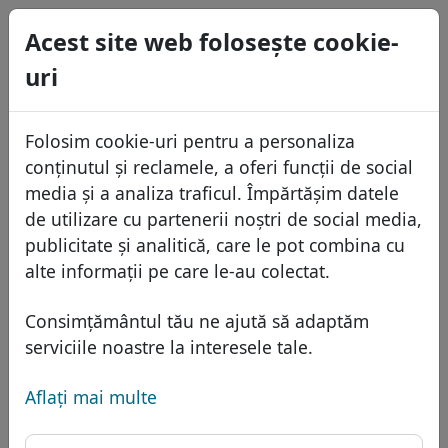
0
Acest site web foloseşte cookie-
USD
uri
EUR
English
GBP
Español
Folosim cookie-uri pentru a personaliza
Français
conținutul și reclamele, a oferi funcții de social
Italiano
Domenii
media și a analiza traficul. Împărtășim datele
Português
de utilizare cu partenerii noștri de social media,
Baza domeniilor
publicitate și analitică, care le pot combina cu
Eesti
Caută
alte informații pe care le-au colectat.
Domenii africane
Lista de preţuri
Servicii
Domenii asiatice
Reduceri
Consimțământul tău ne ajută să adaptăm
Protecţia ID
serviciile noastre la interesele tale.
Domenii europene
Transfer
FAQ
Gazduire DNS
Domeniile din Orientul Mijlociu
Aflaţi mai multe
Blog
WHOIS
Domeniu .moscow -
Domenii nord-americane