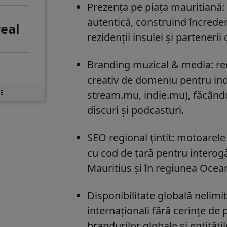
Prezența pe piața mauritiană: 
autentică, construind încrede
real
rezidenții insulei și partenerii
Branding muzical & media: re
creativ de domeniu pentru in
UE
stream.mu, indie.mu), făcându-
discuri și podcasturi.
SEO regional țintit: motoarele
cu cod de țară pentru interogă
Mauritius și în regiunea Ocean
Disponibilitate globală nelimi
internaționali fără cerințe de
brandurilor globale și entități