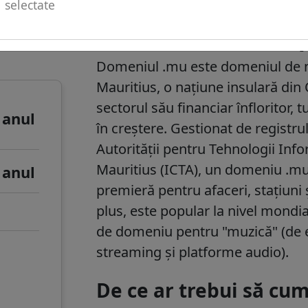
selectate
u de
.mu informații de
Domeniul
.mu
este domeniul de ni
Mauritius
, o națiune insulară di
sectorul său financiar înfloritor, 
 anul
în creștere. Gestionat de registru
Autorității pentru Tehnologii Inf
Mauritius (ICTA), un domeniu .mu 
 anul
premieră pentru afaceri, stațiuni ș
plus, este popular la nivel mondia
de domeniu pentru "muzică" (de e
streaming și platforme audio).
De ce ar trebui să c