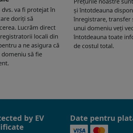
tected by EV
Date pentru plat
ificate