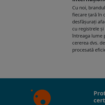
Pro
cert