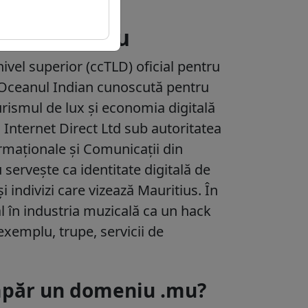
spre domeniu
vel superior (ccTLD) oficial pentru
n Oceanul Indian cunoscută pentru
turismul de lux și economia digitală
l Internet Direct Ltd sub autoritatea
ormaționale și Comunicații din
servește ca identitate digitală de
i indivizi care vizează Mauritius. În
l în industria muzicală ca un hack
xemplu, trupe, servicii de
umpăr un domeniu .mu?