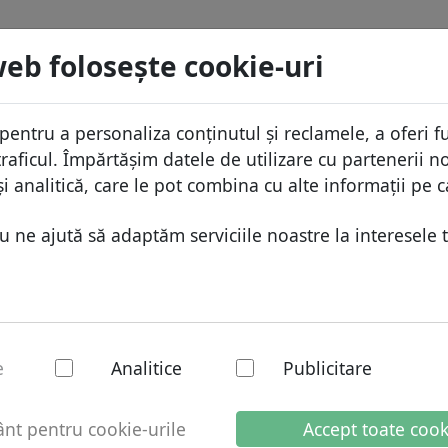
menii
Caută
Servicii
FAQ
Blog
Despre
web foloseşte cookie-uri
aza domeniilor
Protecţia ID
Despr
Domenii africane
pentru a personaliza conținutul și reclamele, a oferi fu
.mu
Caută
ista de preţuri
Gazduire DNS
De ce
Domenii asiatice
raficul. Împărtășim datele de utilizare cu partenerii no
educeri
WHOIS
Prote
Domenii europene
i analitică, care le pot combina cu alte informații pe c
ransfer
Autentificarea cu doi factori
Formu
Domeniile din Orientul Mijlo
ne ajută să adaptăm serviciile noastre la interesele t
Conta
Domenii nord-americane
Domenii sud-americane
Domenii australiene
- domeniu național
e
Analitice
Publicitare
t pentru cookie-urile
Accept toate cook