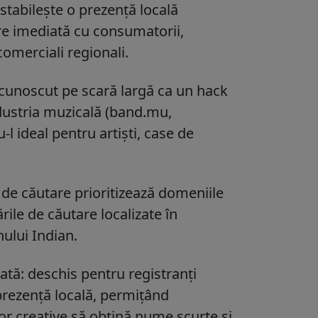
stabilește o prezență locală
re imediată cu consumatorii,
 comerciali regionali.
cunoscut pe scară largă ca un hack
dustria muzicală (band.mu,
l ideal pentru artiști, case de
 de căutare prioritizează domeniile
rile de căutare localizate în
ului Indian.
tată: deschis pentru registranți
 prezență locală, permițând
lor creative să obțină nume scurte și