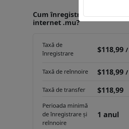
Cum înregistrezi un domeni
internet .mu?
Taxă de
$118,99
/
înregistrare
$118,99
Taxă de reînnoire
/
$118,99
Taxă de transfer
Perioada minimă
1 anul
de înregistrare și
reînnoire