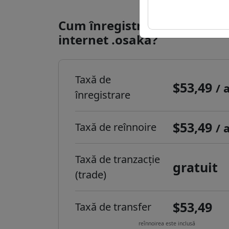
Cum înregistrezi un domeni
internet .osaka?
Taxă de
$53,49
/ 
înregistrare
$53,49
Taxă de reînnoire
/ 
Taxă de tranzacție
gratuit
(trade)
$53,49
Taxă de transfer
reînnoirea este inclusă