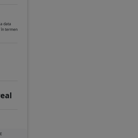
la data
i în termen
real
UE