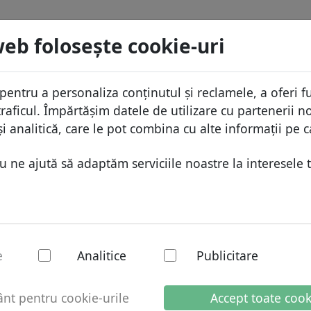
menii
Caută
Servicii
FAQ
Blog
Despre
web foloseşte cookie-uri
aza domeniilor
Protecţia ID
Despr
Domenii africane
pentru a personaliza conținutul și reclamele, a oferi fu
.osaka
Caută
ista de preţuri
Gazduire DNS
De ce
Domenii asiatice
raficul. Împărtășim datele de utilizare cu partenerii no
educeri
WHOIS
Prote
Domenii europene
i analitică, care le pot combina cu alte informații pe c
ransfer
Autentificarea cu doi factori
Formu
Domeniile din Orientul Mijlo
ne ajută să adaptăm serviciile noastre la interesele t
Conta
Domenii nord-americane
Domenii sud-americane
Domenii australiene
a - Domenii noi
e
Analitice
Publicitare
t pentru cookie-urile
Accept toate cook