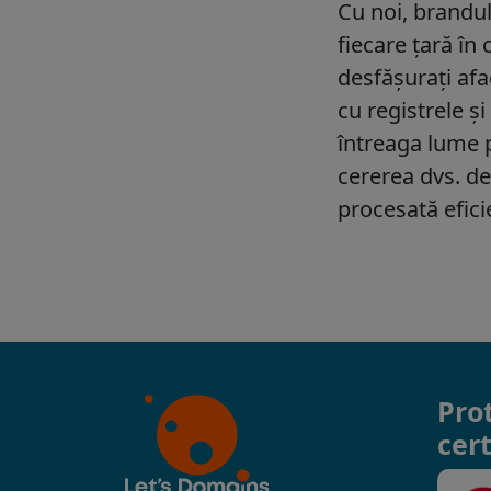
Pro
cert