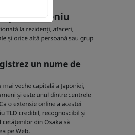
despre domeniu
onată la rezidenți, afaceri,
ale și orice altă persoană sau grup
.
registrez un nume de
 mai veche capitală a Japoniei,
meni și este unul dintre centrele
Ca o extensie online a acestei
u TLD credibil, recognoscibil și
 cetățenilor din Osaka să
țea pe Web.