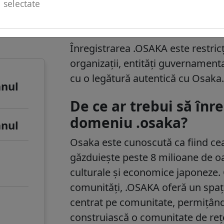
selectate
u de
.osaka informații 
Înregistrarea .OSAKA este restricți
organizații, entități guvernament
cu o legătură autentică cu Osaka
anul
De ce ar trebui să în
domeniu .osaka?
anul
Osaka este cunoscută ca fiind cea
găzduiește peste 8 milioane de oa
culturale și economice japoneze. 
comunități, .OSAKA oferă un spați
centrat pe comunitate, permițând
construiască o comunitate de re