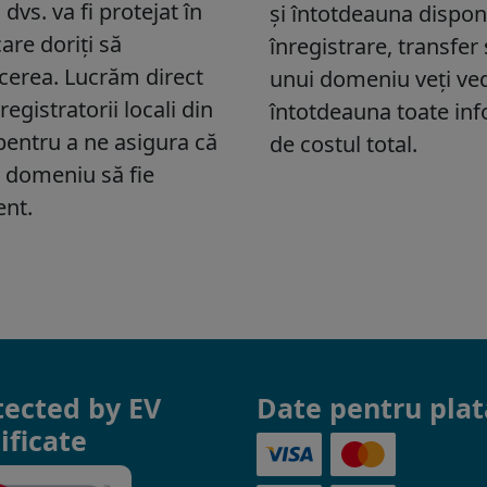
tected by EV
Date pentru plat
ificate