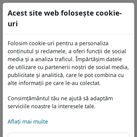
0
Acest site web foloseşte cookie-
USD
uri
EUR
English
GBP
Español
Folosim cookie-uri pentru a personaliza
Français
conținutul și reclamele, a oferi funcții de social
Italiano
Domenii
media și a analiza traficul. Împărtășim datele
Português
de utilizare cu partenerii noștri de social media,
Baza domeniilor
publicitate și analitică, care le pot combina cu
Eesti
Caută
alte informații pe care le-au colectat.
Domenii africane
Lista de preţuri
Servicii
Domenii asiatice
Reduceri
Consimțământul tău ne ajută să adaptăm
Protecţia ID
serviciile noastre la interesele tale.
Domenii europene
Transfer
FAQ
Gazduire DNS
Domeniile din Orientul Mijlociu
Aflaţi mai multe
Blog
WHOIS
Domeniu .phone -
Domenii nord-americane