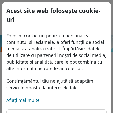
0
Acest site web foloseşte cookie-
USD
uri
EUR
English
GBP
Español
Folosim cookie-uri pentru a personaliza
Français
conținutul și reclamele, a oferi funcții de social
.quebec
Caută
Italiano
Domenii
media și a analiza traficul. Împărtășim datele
Português
de utilizare cu partenerii noștri de social media,
Baza domeniilor
publicitate și analitică, care le pot combina cu
Eesti
Caută
alte informații pe care le-au colectat.
Domenii africane
Lista de preţuri
Servicii
Domenii asiatice
Reduceri
Consimțământul tău ne ajută să adaptăm
Protecţia ID
serviciile noastre la interesele tale.
Domenii europene
Transfer
FAQ
Gazduire DNS
Domeniile din Orientul Mijlociu
Aflaţi mai multe
Blog
WHOIS
Domenii nord-americane