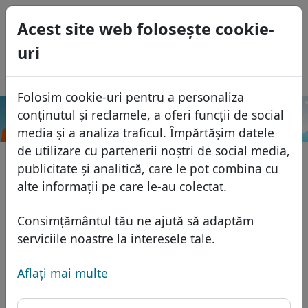
0
Acest site web foloseşte cookie-
USD
uri
EUR
English
GBP
Español
Folosim cookie-uri pentru a personaliza
Français
conținutul și reclamele, a oferi funcții de social
.red
Caută
Italiano
Domenii
media și a analiza traficul. Împărtășim datele
Português
de utilizare cu partenerii noștri de social media,
Baza domeniilor
publicitate și analitică, care le pot combina cu
Eesti
Caută
alte informații pe care le-au colectat.
Domenii africane
Lista de preţuri
Servicii
Domenii asiatice
Reduceri
Consimțământul tău ne ajută să adaptăm
Protecţia ID
serviciile noastre la interesele tale.
Domenii europene
Transfer
FAQ
Gazduire DNS
Domeniile din Orientul Mijlociu
Aflaţi mai multe
Blog
WHOIS
Domenii nord-americane