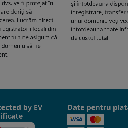
tected by EV
Date pentru plat
ificate