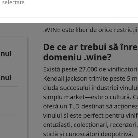
selectate
u de
.informații despre
.WINE este liber de orice restricții
De ce ar trebui să în
anul
domeniu .wine?
Există peste 27.000 de vinificatori
anul
Kendall Jackson trimite peste 5 mil
ciuda succesului industriei vinulu
simplu market—este o cultură. Ca 
oferă un TLD destinat să acțione
vinului și este perfect pentru vini
entuziaști, colecționari, recenzor
sticlă și cunoscători deopotrivă.