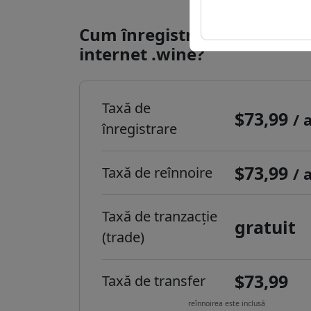
Cum înregistrezi un domeni
internet .wine?
Taxă de
$73,99
/ 
înregistrare
$73,99
Taxă de reînnoire
/ 
Taxă de tranzacție
gratuit
(trade)
$73,99
Taxă de transfer
reînnoirea este inclusă