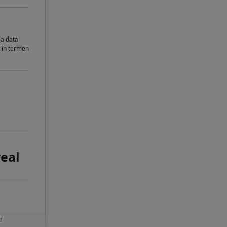
la data
i în termen
real
UE