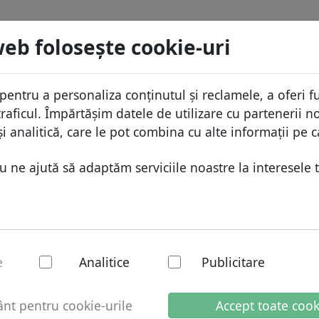
menii
Caută
Servicii
FAQ
Blog
Despre
web foloseşte cookie-uri
aza domeniilor
Protecţia ID
Despr
Domenii africane
pentru a personaliza conținutul și reclamele, a oferi fu
.wine
Caută
ista de preţuri
Gazduire DNS
De ce
Domenii asiatice
raficul. Împărtășim datele de utilizare cu partenerii no
educeri
WHOIS
Prote
Domenii europene
i analitică, care le pot combina cu alte informații pe c
ransfer
Autentificarea cu doi factori
Formu
Domeniile din Orientul Mijlo
ne ajută să adaptăm serviciile noastre la interesele t
Conta
Domenii nord-americane
Domenii sud-americane
Domenii australiene
 - Domenii noi
e
Analitice
Publicitare
t pentru cookie-urile
Accept toate cook