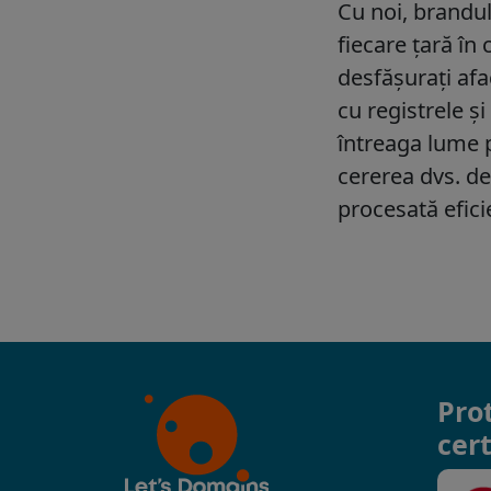
Pro
cert