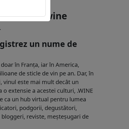
 domeniul .wine
.
registrez un nume de
 doar în Franța, iar în America,
ioane de sticle de vin pe an. Dar, în
i, vinul este mai mult decât un
o extensie a acestei culturi, .WINE
ze ca un hub virtual pentru lumea
ficatori, podgorii, degustători,
i, bloggeri, reviste, meșteșugari de