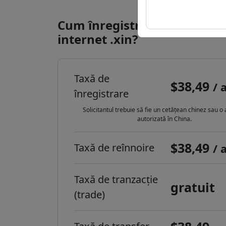
Cum înregistrezi un domeni
internet .xin?
Taxă de
$38,49
/ 
înregistrare
Solicitantul trebuie să fie un cetățean chinez sau o
autorizată în China.
$38,49
Taxă de reînnoire
/ 
Taxă de tranzacție
gratuit
(trade)