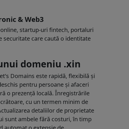
tronic & Web3
line, startup-uri fintech, portaluri
e securitate care caută o identitate
 unui domeniu .xin
t's Domains este rapidă, flexibilă și
 deschis pentru persoane și afaceri
ră o prezență locală. Înregistrările
lucrătoare
, cu un termen minim de
Actualizarea detaliilor de proprietate
lui sunt ambele
fără costuri
, în timp
ud automat o extensie de