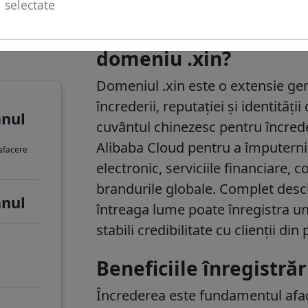
selectate
u de
De ce ar trebui să în
domeniu .xin?
Domeniul .xin este o extensie gen
încrederii, reputației și identității
anul
cuvântul chinezesc pentru încrede
Alibaba Cloud pentru a împuterni
 afacere
electronic, serviciile financiare, 
brandurile globale. Complet deschis
anul
întreaga lume poate înregistra u
stabili credibilitate cu clienții din
Beneficiile înregistră
Încrederea este fundamentul afac