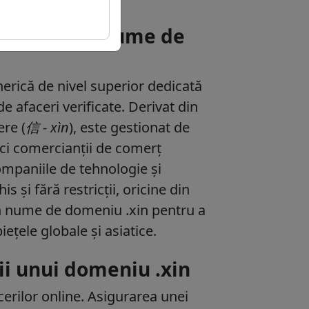
registrez un nume de
erică de nivel superior dedicată
 de afaceri verificate. Derivat din
re (
信 - xìn
), este gestionat de
ci comercianții de comerț
companiile de tehnologie și
 și fără restricții, oricine din
n nume de domeniu .xin pentru a
 piețele globale și asiatice.
rii unui domeniu .xin
erilor online. Asigurarea unei