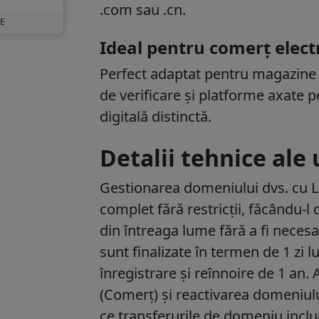
.com sau .cn.
UE
Ideal pentru comerț elec
Perfect adaptat pentru magazine on
de verificare și platforme axate p
digitală distinctă.
Detalii tehnice ale
Gestionarea domeniului dvs. cu Le
complet fără restricții, făcându-l
din întreaga lume fără a fi necesa
sunt finalizate în termen de
1 zi 
înregistrare și reînnoire de
1 an
. 
(Comerț) și reactivarea domeniu
ce transferurile de domeniu incl