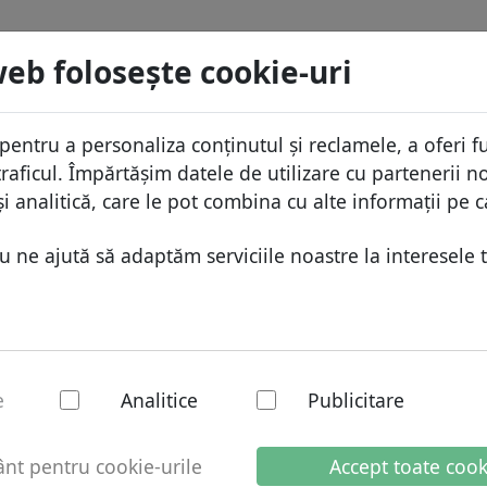
menii
Caută
Servicii
FAQ
Blog
Despre
web foloseşte cookie-uri
aza domeniilor
Protecţia ID
Despr
Domenii africane
pentru a personaliza conținutul și reclamele, a oferi fu
.xin
Caută
ista de preţuri
Gazduire DNS
De ce
Domenii asiatice
raficul. Împărtășim datele de utilizare cu partenerii no
educeri
WHOIS
Prote
Domenii europene
i analitică, care le pot combina cu alte informații pe c
ransfer
Autentificarea cu doi factori
Formu
Domeniile din Orientul Mijlo
ne ajută să adaptăm serviciile noastre la interesele t
Conta
Domenii nord-americane
Domenii sud-americane
Domenii australiene
- Domenii noi
e
Analitice
Publicitare
e lucrătoare
t pentru cookie-urile
Accept toate cook