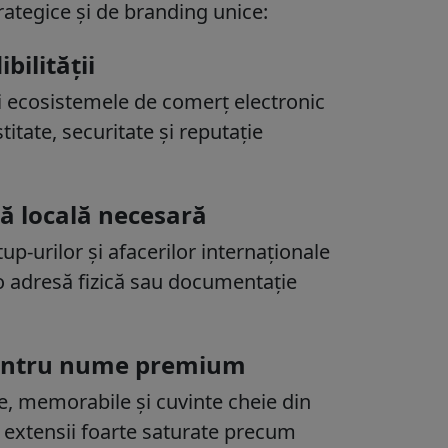
rategice și de branding unice:
bilității
și ecosistemele de comerț electronic
tate, securitate și reputație
ță locală necesară
up-urilor și afacerilor internaționale
 o adresă fizică sau documentație
 pentru nume premium
, memorabile și cuvinte cheie din
b extensii foarte saturate precum