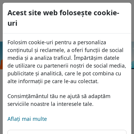
0
Acest site web foloseşte cookie-
USD
uri
EUR
English
GBP
Español
Folosim cookie-uri pentru a personaliza
Français
conținutul și reclamele, a oferi funcții de social
.集
Italiano
Caută
Domenii
media și a analiza traficul. Împărtășim datele
团
Português
de utilizare cu partenerii noștri de social media,
Baza domeniilor
publicitate și analitică, care le pot combina cu
Eesti
Caută
alte informații pe care le-au colectat.
Domenii africane
Lista de preţuri
Servicii
Domenii asiatice
Reduceri
Consimțământul tău ne ajută să adaptăm
Protecţia ID
serviciile noastre la interesele tale.
Domenii europene
Transfer
FAQ
Gazduire DNS
Domeniile din Orientul Mijlociu
Aflaţi mai multe
Blog
WHOIS
Domenii nord-americane