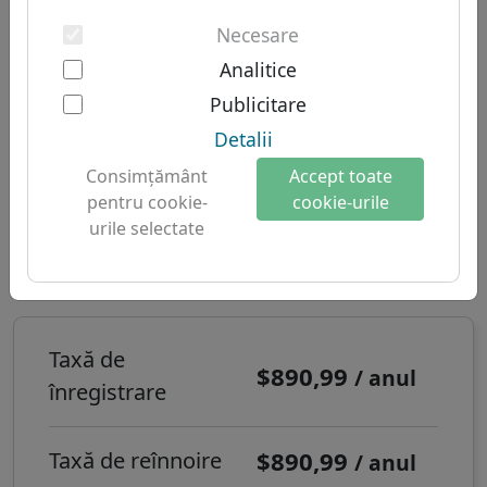
Autentificarea cu doi factori
Domenii sud-americane
Despre noi
Necesare
Domenii australiene
Analitice
Despre Let's Domains
Domeniu .集团 - Domenii
Publicitare
De ce Let's Domains?
noi
Detalii
Protecția mărcii
Timp de înregistrare:
În timp real
Consimţământ
Accept toate
Formulări
pentru cookie-
cookie-urile
urile selectate
Contact
Cum înregistrezi un domeniu de
internet .集团?
Taxă de
$890,99
/ anul
înregistrare
$890,99
Taxă de reînnoire
/ anul