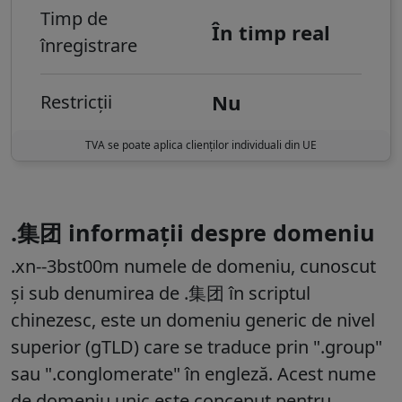
Timp de
În timp real
înregistrare
Nu
Restricții
TVA se poate aplica clienților individuali din UE
.集团 informații despre domeniu
.xn--3bst00m numele de domeniu, cunoscut
și sub denumirea de .集团 în scriptul
chinezesc, este un domeniu generic de nivel
superior (gTLD) care se traduce prin ".group"
sau ".conglomerate" în engleză. Acest nume
de domeniu unic este conceput pentru