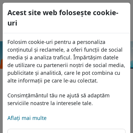
0
Acest site web foloseşte cookie-
USD
uri
EUR
English
GBP
Español
Folosim cookie-uri pentru a personaliza
Français
conținutul și reclamele, a oferi funcții de social
.公
Italiano
Caută
Domenii
media și a analiza traficul. Împărtășim datele
司
Português
de utilizare cu partenerii noștri de social media,
Baza domeniilor
publicitate și analitică, care le pot combina cu
Eesti
Caută
alte informații pe care le-au colectat.
Domenii africane
Lista de preţuri
Servicii
Domenii asiatice
Reduceri
Consimțământul tău ne ajută să adaptăm
Protecţia ID
serviciile noastre la interesele tale.
Domenii europene
Transfer
FAQ
Gazduire DNS
Domeniile din Orientul Mijlociu
Aflaţi mai multe
Blog
WHOIS
Domenii nord-americane