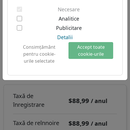
Autentificarea cu doi factori
Domenii sud-americane
Despre noi
Necesare
Domenii australiene
Analitice
Despre Let's Domains
Domeniu .公司 - Domenii
Publicitare
De ce Let's Domains?
noi
Detalii
Protecția mărcii
Timp de înregistrare:
În timp real
Consimţământ
Accept toate
Formulări
pentru cookie-
cookie-urile
urile selectate
Contact
Cum înregistrezi un domeniu de
internet .公司?
Taxă de
$88,99
/ anul
înregistrare
$88,99
Taxă de reînnoire
/ anul