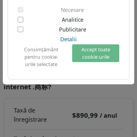
Autentificarea cu doi factori
Domenii sud-americane
Despre noi
Necesare
Domenii australiene
Analitice
Despre Let's Domains
Domeniu .商标 - Domenii
Publicitare
De ce Let's Domains?
noi
Detalii
Protecția mărcii
Timp de înregistrare:
Până la 14 zile
Consimţământ
Accept toate
Formulări
lucrătoare
pentru cookie-
cookie-urile
urile selectate
Contact
Cum înregistrezi un domeniu de
internet .商标?
Taxă de
$890,99
/ anul
înregistrare