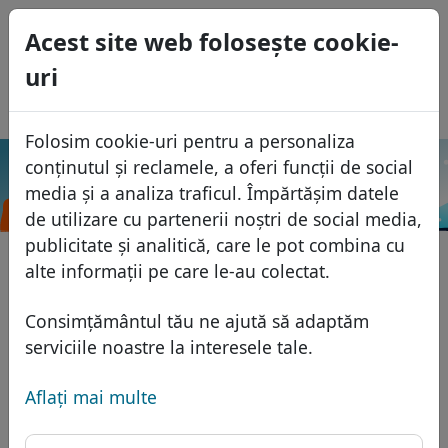
0
Acest site web foloseşte cookie-
USD
uri
EUR
English
GBP
Español
Folosim cookie-uri pentru a personaliza
Français
conținutul și reclamele, a oferi funcții de social
.商
Italiano
Caută
Domenii
media și a analiza traficul. Împărtășim datele
标
Português
de utilizare cu partenerii noștri de social media,
Baza domeniilor
publicitate și analitică, care le pot combina cu
Eesti
Caută
alte informații pe care le-au colectat.
Domenii africane
Lista de preţuri
Servicii
Domenii asiatice
Reduceri
Consimțământul tău ne ajută să adaptăm
Protecţia ID
serviciile noastre la interesele tale.
Domenii europene
Transfer
FAQ
Gazduire DNS
Domeniile din Orientul Mijlociu
Aflaţi mai multe
Blog
WHOIS
Domenii nord-americane