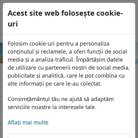
0
Acest site web foloseşte cookie-
USD
uri
EUR
English
GBP
Español
Folosim cookie-uri pentru a personaliza
Français
conținutul și reclamele, a oferi funcții de social
.संगठन
Caută
Italiano
Domenii
media și a analiza traficul. Împărtășim datele
Português
de utilizare cu partenerii noștri de social media,
Baza domeniilor
publicitate și analitică, care le pot combina cu
Eesti
Caută
alte informații pe care le-au colectat.
Domenii africane
Lista de preţuri
Servicii
Domenii asiatice
Reduceri
Consimțământul tău ne ajută să adaptăm
Protecţia ID
serviciile noastre la interesele tale.
Domenii europene
Transfer
FAQ
Gazduire DNS
Domeniile din Orientul Mijlociu
Aflaţi mai multe
Blog
WHOIS
Domenii nord-americane