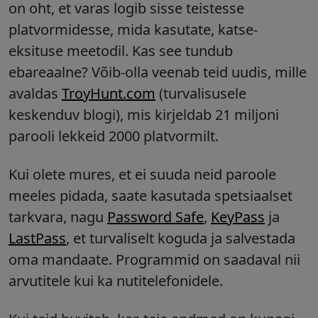
on oht, et varas logib sisse teistesse
platvormidesse, mida kasutate, katse-
eksituse meetodil. Kas see tundub
ebareaalne? Võib-olla veenab teid uudis, mille
avaldas
TroyHunt.com
(turvalisusele
keskenduv blogi), mis kirjeldab 21 miljoni
parooli lekkeid 2000 platvormilt.
Kui olete mures, et ei suuda neid paroole
meeles pidada, saate kasutada spetsiaalset
tarkvara, nagu
Password Safe
,
KeyPass
ja
LastPass
, et turvaliselt koguda ja salvestada
oma mandaate. Programmid on saadaval nii
arvutitele kui ka nutitelefonidele.