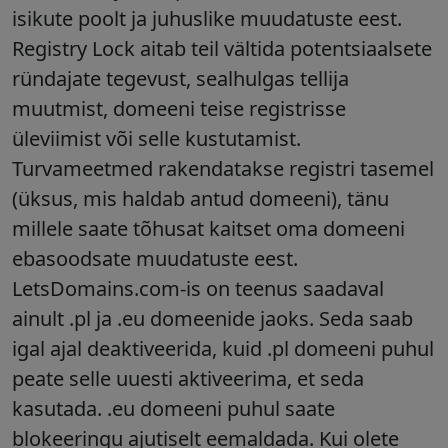
isikute poolt ja juhuslike muudatuste eest.
Registry Lock aitab teil vältida potentsiaalsete
ründajate tegevust, sealhulgas tellija
muutmist, domeeni teise registrisse
üleviimist või selle kustutamist.
Turvameetmed rakendatakse registri tasemel
(üksus, mis haldab antud domeeni), tänu
millele saate tõhusat kaitset oma domeeni
ebasoodsate muudatuste eest.
LetsDomains.com-is on teenus saadaval
ainult .pl ja .eu domeenide jaoks. Seda saab
igal ajal deaktiveerida, kuid .pl domeeni puhul
peate selle uuesti aktiveerima, et seda
kasutada. .eu domeeni puhul saate
blokeeringu ajutiselt eemaldada. Kui olete