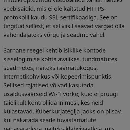
veebisaidid, mis ei ole kaitstud HTTPS-
protokolli kaudu SSL-sertifikaadiga. See on
tingitud sellest, et sel viisil saavad vargad olla
vahendajateks võrgu ja seadme vahel.
Sarnane reegel kehtib isiklike kontode
sisselogimise kohta avalikes, tundmatutes
seadmetes, näiteks raamatukogus,
internetikohvikus või kopeerimispunktis.
Sellised rajatised võivad kasutada
usaldusväärseid Wi-Fi võrke, kuid ei pruugi
täielikult kontrollida inimesi, kes neid
külastavad. Küberkurjategija jaoks on piisav,
kui nakatada seade tuvastamatute
pahavaradega, näiteks klahvivaatleja, mis