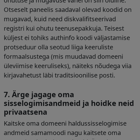
ohutuse ja mugavuse vahel on siin oluline.
Otseselt paneelis saadaval olevad koodid on
mugavad, kuid need diskvalifitseerivad
registri kui ohutu teenusepakkuja. Teisest
küljest ei tohiks authinfo koodi väljastamise
protseduur olla seotud liiga keeruliste
formaalsustega (mis muudavad domeeni
üleviimise keeruliseks), näiteks nõudega viia
kirjavahetust läbi traditsioonilise posti.
7. Ärge jagage oma
sisselogimisandmeid ja hoidke neid
privaatsena
Kaitske oma domeeni haldussisselogimise
andmeid samamoodi nagu kaitsete oma