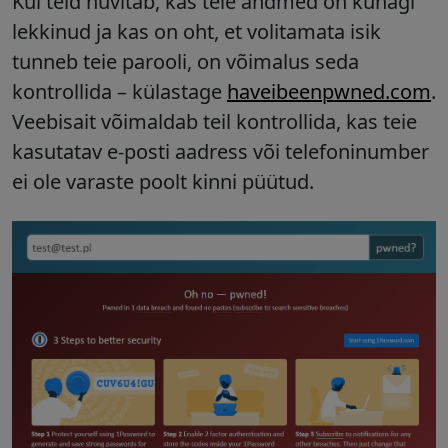
Kui teid huvitab, kas teie andmed on kunagi
lekkinud ja kas on oht, et volitamata isik
tunneb teie parooli, on võimalus seda
kontrollida – külastage
haveibeenpwned.com
.
Veebisait võimaldab teil kontrollida, kas teie
kasutatav e-posti aadress või telefoninumber
ei ole varaste poolt kinni püütud.