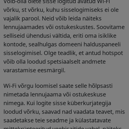
Võib-olla olete sisse logitud avatud Wi-Fi
võrku, st võrku, kuhu sisselogimiseks ei ole
vajalik parool. Neid võib leida näiteks
lennujaamades või ostukeskustes. Soovitame
selliseid ühendusi vältida, eriti oma isiklike
kontode, sealhulgas domeeni halduspaneeli
sisselogimisel. Olge teadlik, et antud hotspot
võib olla loodud spetsiaalselt andmete
varastamise eesmärgil.
Wi-Fi võrgu loomisel saate selle hõlpsasti
nimetada lennujaama või ostukeskuse
nimega. Kui logite sisse küberkurjategija
loodud võrku, saavad nad vaadata teavet, mis
saadetakse teie seadme ja külastatavate
mittekrüpteeritud veebisaitide vahel, näiteks