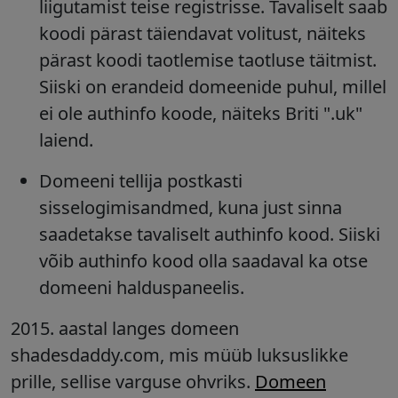
liigutamist teise registrisse. Tavaliselt saab
koodi pärast täiendavat volitust, näiteks
pärast koodi taotlemise taotluse täitmist.
Siiski on erandeid domeenide puhul, millel
ei ole authinfo koode, näiteks Briti ".uk"
laiend.
Domeeni tellija postkasti
sisselogimisandmed, kuna just sinna
saadetakse tavaliselt authinfo kood. Siiski
võib authinfo kood olla saadaval ka otse
domeeni halduspaneelis.
2015. aastal langes domeen
shadesdaddy.com, mis müüb luksuslikke
prille, sellise varguse ohvriks.
Domeen