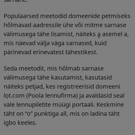
Populaarsed meetodid domeenide petmiseks
hõlmavad aadressile ühe või mitme sarnase
välimusega tähe lisamist, näiteks ḁ asemel a,
mis näevad välja väga sarnased, kuid
pärinevad erinevatest tähestikest.
Seda meetodit, mis hõlmab sarnase
välimusega tähe kasutamist, kasutasid
näiteks petjad, kes registreerisid domeeni
lọt.com (Poola lennufirma) ja avaldasid seal
vale lennupiletite müügi portaali. Keskmine
täht on “o” punktiga all, mis on ladina täht
igbo keeles.