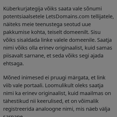
Küberkurjategija võiks saata vale sõnumi
potentsiaalsetele LetsDomains.com tellijatele,
näiteks meie teenustega seotud uue
pakkumise kohta, teiselt domeenilt. Sisu
võiks sisaldada linke valele domeenile. Saatja
nimi võiks olla erinev originaalist, kuid samas
piisavalt sarnane, et seda võiks segi ajada
ehtsaga.
Mõned inimesed ei pruugi märgata, et link
viib vale portaali. Loomulikult oleks saatja
nimi ka erinev originaalist, kuid maailmas on
tähestikud nii keerulised, et on võimalik
registreerida analoogne nimi, mis näeb välja
sarnane.