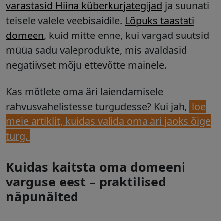
varastasid Hiina küberkurjategijad
ja suunati
teisele valele veebisaidile.
Lõpuks taastati
domeen
, kuid mitte enne, kui vargad suutsid
müüa sadu valeprodukte, mis avaldasid
negatiivset mõju ettevõtte mainele.
Kas mõtlete oma äri laiendamisele
rahvusvahelistesse turgudesse? Kui jah,
loe
meie artiklit, kuidas valida oma äri jaoks õige
turg.
Kuidas kaitsta oma domeeni
varguse eest – praktilised
näpunäited