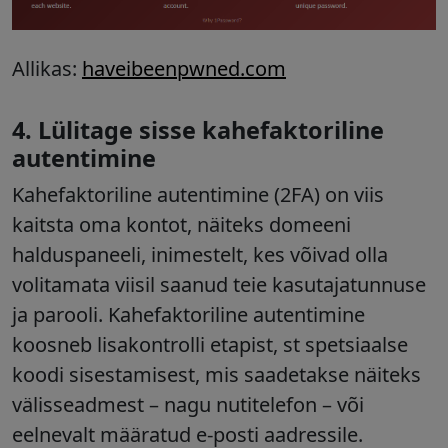
Allikas:
haveibeenpwned.com
4. Lülitage sisse kahefaktoriline
autentimine
Kahefaktoriline autentimine (2FA) on viis
kaitsta oma kontot, näiteks domeeni
halduspaneeli, inimestelt, kes võivad olla
volitamata viisil saanud teie kasutajatunnuse
ja parooli. Kahefaktoriline autentimine
koosneb lisakontrolli etapist, st spetsiaalse
koodi sisestamisest, mis saadetakse näiteks
välisseadmest
–
nagu nutitelefon
–
või
eelnevalt määratud e-posti aadressile.