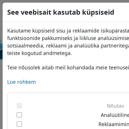
0
See veebisait kasutab küpsiseid
USD
EUR
English
Kasutame küpsiseid sisu ja reklaamide isikupärast
GBP
Español
funktsioonide pakkumiseks ja liikluse analüüsimi
Français
sotsiaalmeedia, reklaami ja analüütika partnerite
Otsi
teiste kogutud andmetega.
Italiano
Domeenid
Português
Teie nõusolek aitab meil kohandada meie teenuseid
Domeeni andmebaas
Română
Otsi
Aafrika domeenid
Hinnakiri
Loe rohkem
Teenused
Aasia domeenid
Soodustused
ID Protect
Euroopa domeenid
Üleandmine
Domeeni KKK
Nõutav
DNS majutus
Lähis-Ida domeenid
Analüütilin
Blogi
WHOIS
Põhja-Ameerika domeenid
Reklaamimi