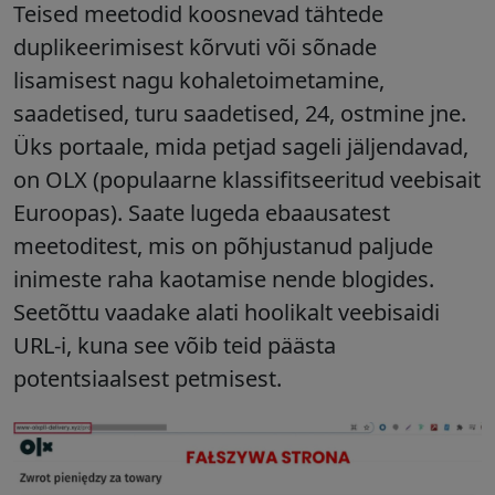
Teised meetodid koosnevad tähtede
duplikeerimisest kõrvuti või sõnade
lisamisest nagu kohaletoimetamine,
saadetised, turu saadetised, 24, ostmine jne.
Üks portaale, mida petjad sageli jäljendavad,
on OLX (populaarne klassifitseeritud veebisait
Euroopas). Saate lugeda ebaausatest
meetoditest, mis on põhjustanud paljude
inimeste raha kaotamise nende blogides.
Seetõttu vaadake alati hoolikalt veebisaidi
URL-i, kuna see võib teid päästa
potentsiaalsest petmisest.