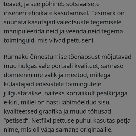
teavet, ja see põhineb sotsiaalsete
inseneritehnikate kasutamisel. Eesmärk on
suunata kasutajad valeotsuste tegemisele,
manipuleerida neid ja veenda neid tegema
toiminguid, mis viivad pettuseni.
Rünnaku õnnestumise tõenäosust mõjutavad
muu hulgas vale portaali kvaliteet, sarnase
domeeninime valik ja meetod, millega
külastajaid edasistele toimingutele
julgustatakse, näiteks korralikult pealkirjaga
e-kiri, millel on hästi läbimõeldud sisu,
kvaliteetsed graafika ja muud tõhusad
“petised”. Netflixi pettuse puhul kasutas petja
nime, mis oli väga sarnane originaalile.