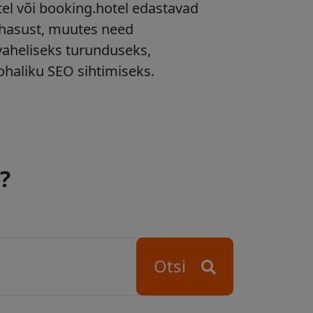
l või booking.hotel edastavad
ohasust, muutes need
aheliseks turunduseks,
haliku SEO sihtimiseks.
?
Otsi