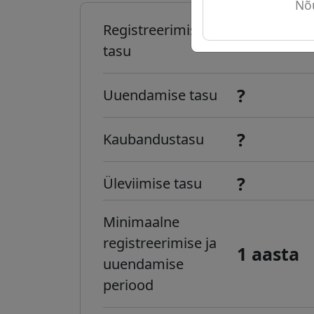
Nõu
Registreerimise
?
tasu
?
Uuendamise tasu
?
Kaubandustasu
?
Üleviimise tasu
Minimaalne
registreerimise ja
1 aasta
uuendamise
periood