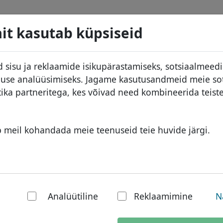
d
Otsi
Teenused
Domeeni KKK
Blogi
M
it kasutab küpsiseid
 andmebaas
ID Protect
Aafrika domeenid
 sisu ja reklaamide isikupärastamiseks, sotsiaalmeed
DNS majutus
Aasia domeenid
kluse analüüsimiseks. Jagame kasutusandmeid meie so
used
WHOIS
Euroopa domeenid
tika partneritega, kes võivad need kombineerida teis
ine
Kahefaktoriline autentimine
Lähis-Ida domeenid
Põhja-Ameerika domeenid
b meil kohandada meie teenuseid teie huvide järgi.
 - Uued TLD-d
Lõuna-Ameerika domeenid
Austraalia domeenid
.hotel domeeni tea
Analüütiline
Reklaamimine
N
Praegune staatus:
See domeen oot