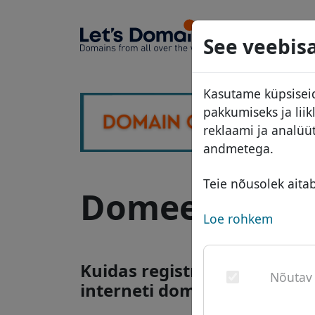
Domeeni
See veebisa
Domeeni
Kasutame küpsiseid
Hinnakiri
pakkumiseks ja lii
Soodust
reklaami ja analüü
andmetega.
Üleandm
Teie nõusolek aita
Domeen .hotel
Loe rohkem
Kuidas registreerida .hotel
Nõutav
interneti domeen?