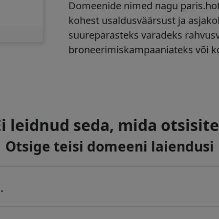
Domeenide nimed nagu paris.hote
kohest usaldusväärsust ja asjak
suurepärasteks varadeks rahvusv
broneerimiskampaaniateks või ko
Ei leidnud seda, mida otsisite
Otsige teisi domeeni laiendusi