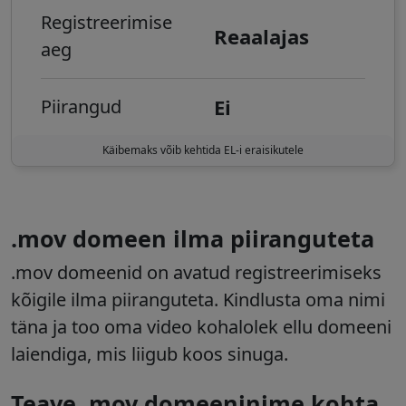
Registreerimise
Reaalajas
aeg
Ei
Piirangud
Käibemaks võib kehtida EL-i eraisikutele
.mov domeen ilma piiranguteta
.mov
domeenid on avatud registreerimiseks
kõigile ilma piiranguteta. Kindlusta oma nimi
täna ja too oma video kohalolek ellu domeeni
laiendiga, mis liigub koos sinuga.
Teave .mov domeeninime kohta