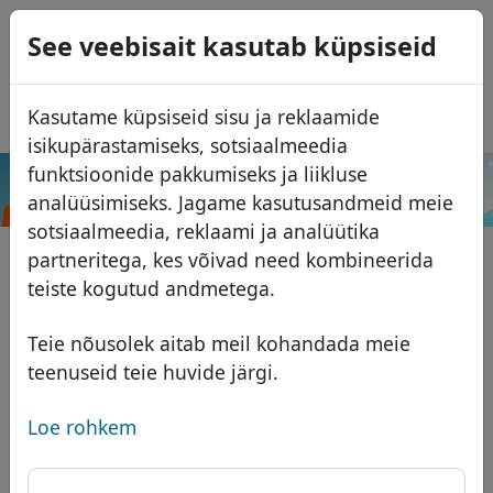
0
See veebisait kasutab küpsiseid
USD
EUR
English
Kasutame küpsiseid sisu ja reklaamide
GBP
Español
isikupärastamiseks, sotsiaalmeedia
Français
funktsioonide pakkumiseks ja liikluse
.mov
Otsi
analüüsimiseks. Jagame kasutusandmeid meie
Italiano
Domeenid
sotsiaalmeedia, reklaami ja analüütika
Português
Domeeni andmebaas
partneritega, kes võivad need kombineerida
Română
Otsi
teiste kogutud andmetega.
Aafrika domeenid
Hinnakiri
Teenused
Aasia domeenid
Soodustused
Teie nõusolek aitab meil kohandada meie
teenuseid teie huvide järgi.
ID Protect
Euroopa domeenid
Üleandmine
Domeeni KKK
DNS majutus
Lähis-Ida domeenid
Loe rohkem
Blogi
WHOIS
Põhja-Ameerika domeenid