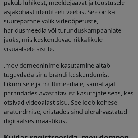
pakub lühikest, meeldejäävat ja tööstusele
asjakohast identiteeti veebis. See on ka
suurepärane valik videoõpetuste,
haridusmeedia või turunduskampaaniate
jaoks, mis keskenduvad rikkalikule
visuaalsele sisule.
.mov
domeeninime kasutamine aitab
tugevdada sinu brändi keskendumist
liikumisele ja multimeediale, samal ajal
parandades avastatavust kasutajate seas, kes
otsivad videoalast sisu. See loob kohese
äratundmise, eristades sind ülerahvastatud
digitaalses maastikus.
Kuidas registreerida .mov domeen