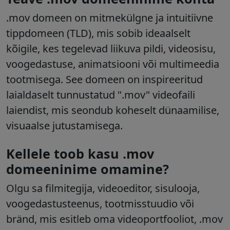
.mov
domeen on mitmekülgne ja intuitiivne
tippdomeen (TLD), mis sobib ideaalselt
kõigile, kes tegelevad liikuva pildi, videosisu,
voogedastuse, animatsiooni või multimeedia
tootmisega. See domeen on inspireeritud
laialdaselt tunnustatud ".mov" videofaili
laiendist, mis seondub koheselt dünaamilise,
visuaalse jutustamisega.
Kellele toob kasu .mov
domeeninime omamine?
Olgu sa filmitegija, videoeditor, sisulooja,
voogedastusteenus, tootmisstuudio või
bränd, mis esitleb oma videoportfooliot,
.mov