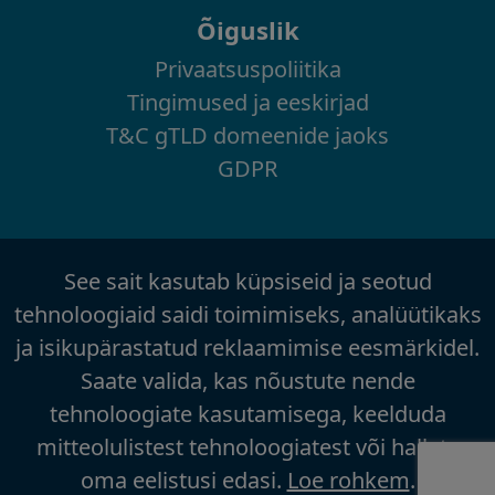
Õiguslik
Privaatsuspoliitika
Tingimused ja eeskirjad
T&C gTLD domeenide jaoks
GDPR
See sait kasutab küpsiseid ja seotud
tehnoloogiaid saidi toimimiseks, analüütikaks
ja isikupärastatud reklaamimise eesmärkidel.
Saate valida, kas nõustute nende
tehnoloogiate kasutamisega, keelduda
mitteolulistest tehnoloogiatest või hallata
oma eelistusi edasi.
Loe rohkem
.