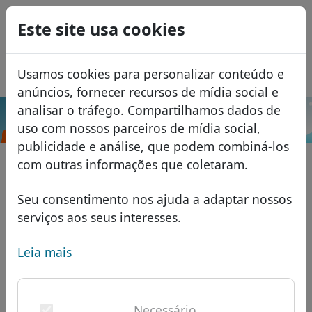
0
Este site usa cookies
USD
EUR
English
Usamos cookies para personalizar conteúdo e
GBP
Español
anúncios, fornecer recursos de mídia social e
Français
analisar o tráfego. Compartilhamos dados de
.mov
Pesquisar
uso com nossos parceiros de mídia social,
Italiano
Domínios
publicidade e análise, que podem combiná-los
Română
Banco de dados de domínios
com outras informações que coletaram.
Eesti
Pesquisar
domínios africanos
Lista de preços
Seu consentimento nos ajuda a adaptar nossos
Serviços
domínios asiáticos
Descontos
serviços aos seus interesses.
ID Protect
domínios europeus
Transferir
FAQ
Leia mais
Hospedagem DNS
domínios do Oriente Médio
Blog
WHOIS
domínios norte-americanos
Necessário