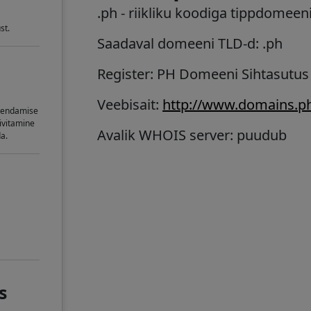
.ph
- riikliku koodiga tippdomeen
st.
Saadaval domeeni TLD-d: .ph
Register: PH Domeeni Sihtasutus
Veebisait:
http://www.domains.p
uuendamise
ivitamine
Avalik WHOIS server: puudub
a.
s