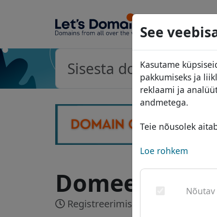
Domeeni
See veebisa
Domeeni
Kasutame küpsiseid
Hinnakiri
pakkumiseks ja lii
Soodust
reklaami ja analüü
andmetega.
Üleandm
Teie nõusolek aita
Loe rohkem
Domeen .ph - 
Nõutav
Registreerimise aeg:
Reaalajas