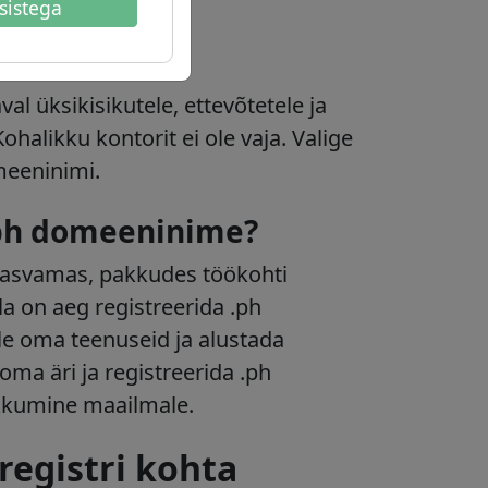
sistega
val üksikisikutele, ettevõtetele ja
Kohalikku kontorit ei ole vaja. Valige
meeninimi.
.ph domeeninime?
 kasvamas, pakkudes töökohti
la on aeg registreerida .ph
le oma teenuseid ja alustada
ma äri ja registreerida .ph
kkumine maailmale.
registri kohta