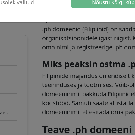
solek valitud
Nõustu kõigi küp
erneti
.ph domeeni teave
.ph domeenid (Filipiinid) on saada
organisatsioonidele igast riigist.
oma nimi ja registreerige .ph do
Miks peaksin ostma 
Filipiinide majandus on endiselt
teeninduses ja tootmises. Võib-ol
domeeninimi, pakkuda Filipiinide
koostööd. Samuti saate alustada o
domeeninimi, et esitada oma pa
vust.
Teave .ph domeeni 