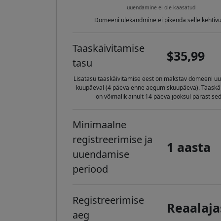
uuendamine ei ole kaasatud
Domeeni ülekandmine ei pikenda selle kehtivu
Taaskäivitamise
$35,99
tasu
Lisatasu taaskäivitamise eest on makstav domeeni 
kuupäeval (4 päeva enne aegumiskuupäeva). Taaskä
on võimalik ainult 14 päeva jooksul pärast sed
Minimaalne
registreerimise ja
1 aasta
uuendamise
periood
Registreerimise
Reaalaja
aeg