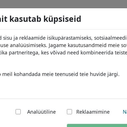
d
Otsi
Teenused
Domeeni KKK
Blogi
M
it kasutab küpsiseid
 andmebaas
ID Protect
Aafrika domeenid
 sisu ja reklaamide isikupärastamiseks, sotsiaalmeed
.ph
Otsi
DNS majutus
Aasia domeenid
kluse analüüsimiseks. Jagame kasutusandmeid meie so
used
WHOIS
Euroopa domeenid
tika partneritega, kes võivad need kombineerida teis
ine
Kahefaktoriline autentimine
Lähis-Ida domeenid
Põhja-Ameerika domeenid
b meil kohandada meie teenuseid teie huvide järgi.
Lõuna-Ameerika domeenid
Austraalia domeenid
riiklik domeen: Phi
Analüütiline
Reklaamimine
N