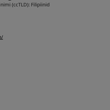
inimi (ccTLD):
Filipiinid
h/