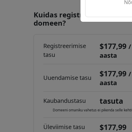
Nõu
Kuidas registreerida .ph int
domeen?
$177,99
Registreerimise
/
tasu
aasta
$177,99
/
Uuendamise tasu
aasta
tasuta
Kaubandustasu
Domeeni omaniku vahetus ei pikenda selle kehti
$177,99
Üleviimise tasu