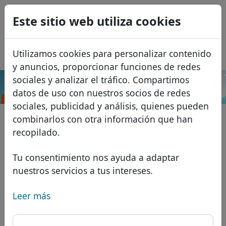
0
Este sitio web utiliza cookies
USD
EUR
English
Utilizamos cookies para personalizar contenido
GBP
Français
y anuncios, proporcionar funciones de redes
Italiano
sociales y analizar el tráfico. Compartimos
.ph
Buscar
datos de uso con nuestros socios de redes
Português
Dominios
sociales, publicidad y análisis, quienes pueden
Română
Base de datos de dominios
combinarlos con otra información que han
Eesti
Buscar
recopilado.
Dominios africanos
Lista de precios
Servicios
Dominios asiáticos
Descuentos
Tu consentimiento nos ayuda a adaptar
nuestros servicios a tus intereses.
Protección de ID
Dominios europeos
Transferir
FAQ
Alojamiento DNS
Dominios de Oriente Medio
Leer más
Blog
WHOIS
Dominios norteamericanos