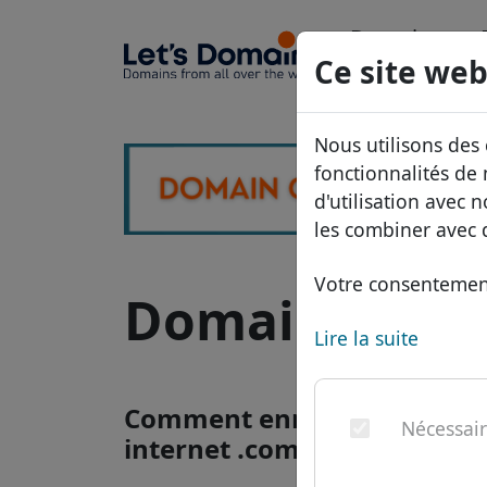
Domaines
Ce site web
Base de do
Nous utilisons des
Liste des pri
fonctionnalités de
d'utilisation avec 
Remises
les combiner avec d
Transférer
Votre consentement
Domaine .com.
Lire la suite
Comment enregistrer un d
Nécessai
internet .com.bn ?