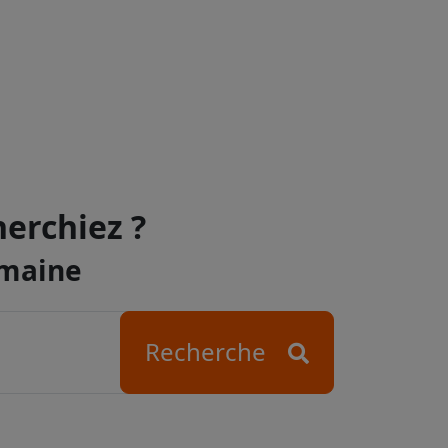
herchiez ?
omaine
Recherche