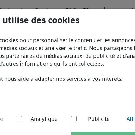
Recherche
Services
FAQ
Blog
À propos d
 utilise des cookies
nnées de domaines
ID Protect
À propos 
Domaines africains
 cookies pour personnaliser le contenu et les annonces
x
Hébergement DNS
Pourquoi 
Domaines asiatiques
 médias sociaux et analyser le trafic. Nous partageons
nos partenaires de médias sociaux, de publicité et d'an
WHOIS
Protectio
Domaines européens
'autres informations qu'ils ont collectées.
Authentification à deux facteurs
Formulair
Domaines du Moyen-Ori
 nous aide à adapter nos services à vos intérêts.
Contact
Domaines nord-américa
bn - domaine nati
Domaines sud-américai
Domaines australiens
omaine
.com.bn informatio
re
Analytique
Publicité
Aff
Le
.com.bn
est le domaine de pre