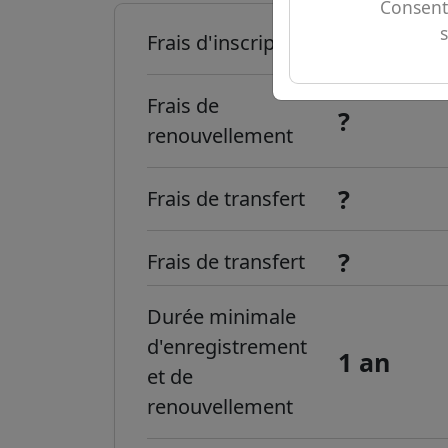
Consent
?
Frais d'inscription
Frais de
?
renouvellement
?
Frais de transfert
?
Frais de transfert
Durée minimale
d'enregistrement
1 an
et de
renouvellement