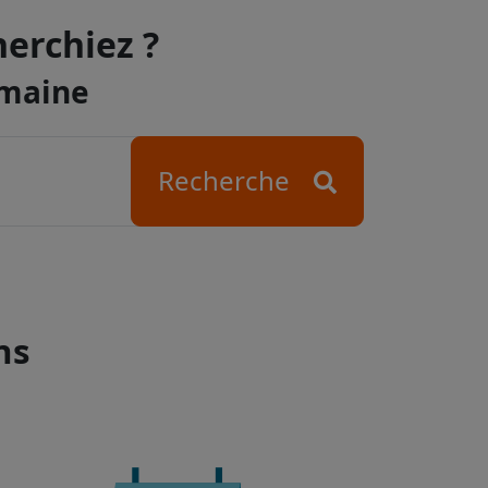
herchiez ?
omaine
Recherche