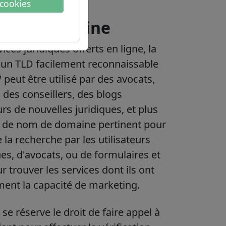
 cookies
sur le domaine
ces juridiques offerts en ligne, la
un TLD facilement reconnaissable
eut être utilisé par des avocats,
, des conseillers, des blogs
rs de nouvelles juridiques, et plus
e de nom de domaine pertinent pour
 la recherche par les utilisateurs
ues, d'avocats, ou de formulaires et
 trouver les services dont ils ont
ment la capacité de marketing.
se réserve le droit de faire appel à