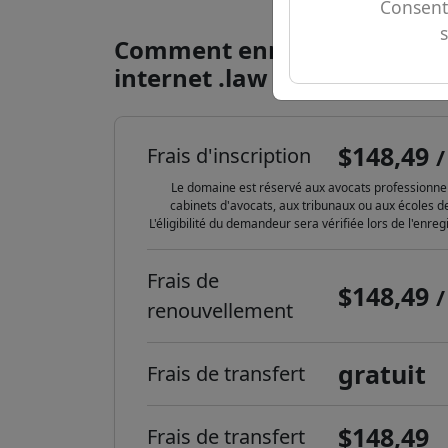
Consent
Comment enregistrer un d
internet .law ?
$148,49
Frais d'inscription
/
Le domaine est réservé aux avocats professionnel
cabinets d'avocats, aux tribunaux ou aux écoles de
L'éligibilité du demandeur sera vérifiée lors de l'enre
Frais de
$148,49
/
renouvellement
gratuit
Frais de transfert
$148,49
Frais de transfert