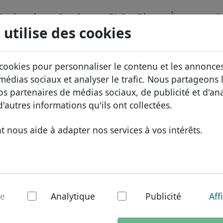
Recherche
Services
FAQ
Blog
À propos d
 utilise des cookies
nnées de domaines
ID Protect
À propos 
Domaines africains
 cookies pour personnaliser le contenu et les annonces
.law
Recherche
x
Hébergement DNS
Pourquoi 
Domaines asiatiques
 médias sociaux et analyser le trafic. Nous partageons
nos partenaires de médias sociaux, de publicité et d'an
WHOIS
Protectio
Domaines européens
'autres informations qu'ils ont collectées.
Authentification à deux facteurs
Formulair
Domaines du Moyen-Ori
 nous aide à adapter nos services à vos intérêts.
Contact
Domaines nord-américa
Domaines sud-américai
Domaines australiens
 - Nouveaux TLDs
re
Analytique
Publicité
Aff
1 jour ouvrable