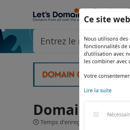
Domaines
Ce site web
Base de do
Nous utilisons des
Liste des pri
fonctionnalités de
d'utilisation avec 
Remises
les combiner avec d
Transférer
Votre consentement
Lire la suite
Domaine .law
Nécessai
Temps d'enregistrement:
Jusqu'à 