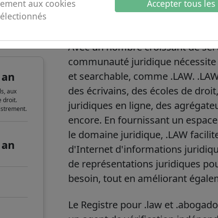
ement aux cookies
Accepter tous les
sélectionnés
omaine
.law informations 
Avec un nombre croissant de servi
communauté juridique nécessite 
 an
et searchable, comme .LAW. .LAW p
des écrivains, des écoles de droit
s, aux
 droit.
juridiques en ligne, des agrégateu
gistrement.
encore. En fournissant un espac
le domaine juridique, .LAW facilite
 an
d'Internet d'informations juridiq
de représentations juridiques pour
besoin, tout en améliorant égale
Le Registre pour .law et .abogado 