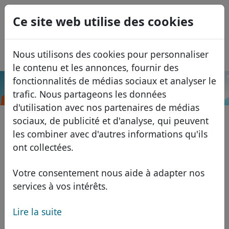
0
Ce site web utilise des cookies
USD
EUR
English
Nous utilisons des cookies pour personnaliser
GBP
Español
le contenu et les annonces, fournir des
Italiano
fonctionnalités de médias sociaux et analyser le
.tr
Recherche
trafic. Nous partageons les données
Português
Domaines
d'utilisation avec nos partenaires de médias
Română
Base de données de domaines
sociaux, de publicité et d'analyse, qui peuvent
Eesti
Recherche
les combiner avec d'autres informations qu'ils
Domaines africains
Liste des prix
ont collectées.
Services
Domaines asiatiques
Remises
Votre consentement nous aide à adapter nos
ID Protect
Domaines européens
Transférer
FAQ
services à vos intérêts.
Hébergement DNS
Domaines du Moyen-Orient
Lire la suite
Blog
WHOIS
Domaines nord-américains