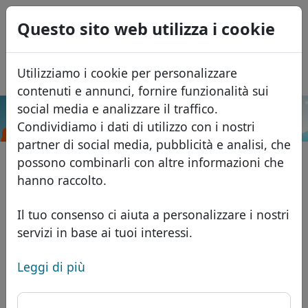
0
Questo sito web utilizza i cookie
USD
EUR
English
Utilizziamo i cookie per personalizzare
GBP
Español
contenuti e annunci, fornire funzionalità sui
Français
social media e analizzare il traffico.
.case
Cerca
Condividiamo i dati di utilizzo con i nostri
Português
Domini
partner di social media, pubblicità e analisi, che
Română
Database dei domini
possono combinarli con altre informazioni che
Eesti
Cerca
hanno raccolto.
Domini africani
Listino prezzi
Servizi
Domini asiatici
Sconti
Il tuo consenso ci aiuta a personalizzare i nostri
servizi in base ai tuoi interessi.
ID Protect
Domini europei
Trasferisci
FAQ
Hosting DNS
Domini del Medio Oriente
Leggi di più
Blog
WHOIS
Domini nordamericani