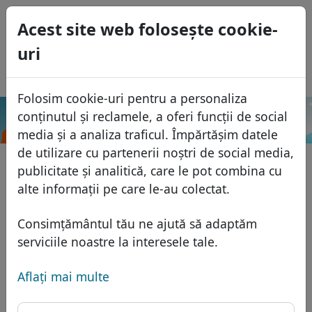
0
Acest site web foloseşte cookie-
USD
uri
EUR
English
GBP
Español
Folosim cookie-uri pentru a personaliza
Français
conținutul și reclamele, a oferi funcții de social
.case
Caută
Italiano
Domenii
media și a analiza traficul. Împărtășim datele
Português
de utilizare cu partenerii noștri de social media,
Baza domeniilor
publicitate și analitică, care le pot combina cu
Eesti
Caută
alte informații pe care le-au colectat.
Domenii africane
Lista de preţuri
Servicii
Domenii asiatice
Reduceri
Consimțământul tău ne ajută să adaptăm
Protecţia ID
serviciile noastre la interesele tale.
Domenii europene
Transfer
FAQ
Gazduire DNS
Domeniile din Orientul Mijlociu
Aflaţi mai multe
Blog
WHOIS
Domenii nord-americane