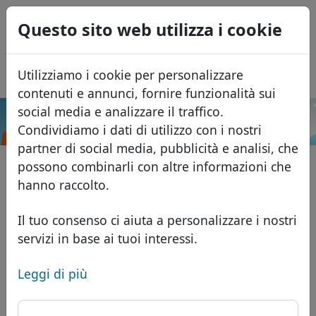
0
Questo sito web utilizza i cookie
USD
EUR
English
Utilizziamo i cookie per personalizzare
GBP
Español
contenuti e annunci, fornire funzionalità sui
Français
social media e analizzare il traffico.
.co
Cerca
Condividiamo i dati di utilizzo con i nostri
Português
Domini
partner di social media, pubblicità e analisi, che
Română
Database dei domini
possono combinarli con altre informazioni che
Eesti
Cerca
hanno raccolto.
Domini africani
Listino prezzi
Servizi
Domini asiatici
Sconti
Il tuo consenso ci aiuta a personalizzare i nostri
servizi in base ai tuoi interessi.
ID Protect
Domini europei
Trasferisci
FAQ
Hosting DNS
Domini del Medio Oriente
Leggi di più
Blog
WHOIS
Domini nordamericani