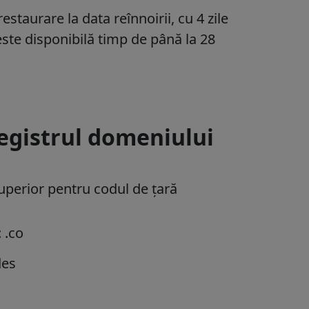
staurare la data reînnoirii, cu 4 zile
este disponibilă timp de până la 28
registrul domeniului
uperior pentru codul de țară
 .co
des