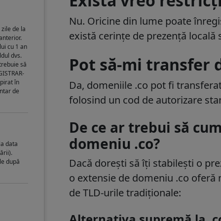
Există vreo restricț
Nu. Oricine din lume poate înreg
zile de la
există cerințe de prezență locală 
anterior.
ui cu 1 an
ldul dvs.
Pot să-mi transfer
trebuie să
EGISTRAR-
pirat în
Da, domeniile .co pot fi transferat
entar de
folosind un cod de autorizare st
De ce ar trebui să cu
domeniu .co?
la data
rii).
Dacă dorești să îți stabilești o p
ile după
o
extensie de domeniu .co
oferă 
de TLD-urile tradiționale:
Alternativa supremă la .