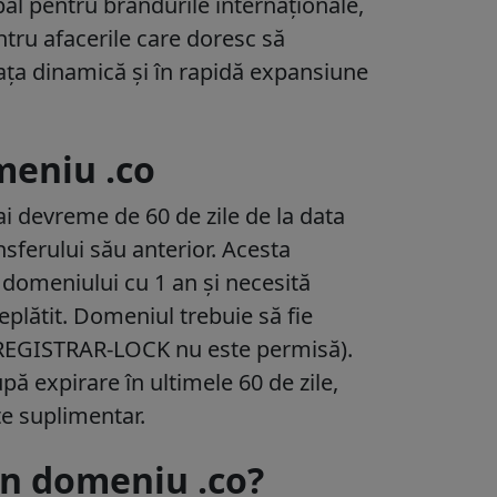
al pentru brandurile internaționale,
ru afacerile care doresc să
iața dinamică și în rapidă expansiune
meniu .co
ai devreme de 60 de zile de la data
nsferului său anterior. Acesta
 domeniului cu 1 an și necesită
replătit. Domeniul trebuie să fie
a REGISTRAR-LOCK nu este permisă).
ă expirare în ultimele 60 de zile,
te suplimentar.
un domeniu .co?