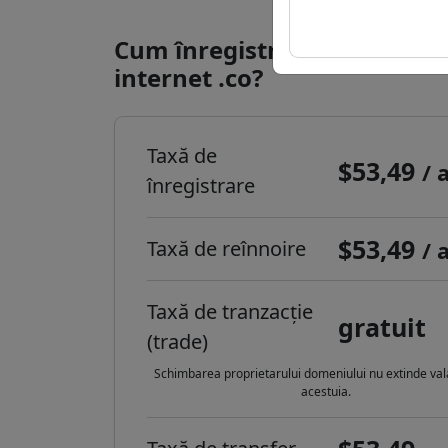
Cum înregistrezi un domeni
internet .co?
Taxă de
$53,49
/ 
înregistrare
$53,49
Taxă de reînnoire
/ 
Taxă de tranzacție
gratuit
(trade)
Schimbarea proprietarului domeniului nu extinde vala
acestuia.