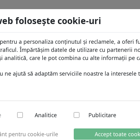
menii
Caută
Servicii
FAQ
Blog
Despre
web foloseşte cookie-uri
aza domeniilor
Protecţia ID
Despr
Domenii africane
pentru a personaliza conținutul și reclamele, a oferi fu
.co
Caută
ista de preţuri
Gazduire DNS
De ce
Domenii asiatice
raficul. Împărtășim datele de utilizare cu partenerii no
educeri
WHOIS
Prote
Domenii europene
i analitică, care le pot combina cu alte informații pe c
ransfer
Autentificarea cu doi factori
Formu
Domeniile din Orientul Mijlo
ne ajută să adaptăm serviciile noastre la interesele t
Conta
Domenii nord-americane
Domenii sud-americane
Domenii australiene
 domeniu național
e
Analitice
Publicitare
t pentru cookie-urile
Accept toate cook