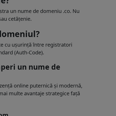
ie?
istra un nume de domeniu .co. Nu
sau cetățenie.
 domeniul?
e cu ușurință între registratori
andard (Auth-Code).
mperi un nume de
rezență online puternică și modernă,
mai multe avantaje strategice față
com