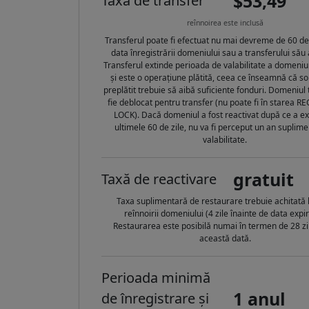
$53,49
Taxă de transfer
reînnoirea este inclusă
Transferul poate fi efectuat nu mai devreme de 60 de 
data înregistrării domeniului sau a transferului său 
Transferul extinde perioada de valabilitate a domeniul
și este o operațiune plătită, ceea ce înseamnă că so
preplătit trebuie să aibă suficiente fonduri. Domeniul 
fie deblocat pentru transfer (nu poate fi în starea R
LOCK). Dacă domeniul a fost reactivat după ce a ex
ultimele 60 de zile, nu va fi perceput un an suplim
valabilitate.
gratuit
Taxă de reactivare
Taxa suplimentară de restaurare trebuie achitată 
reînnoirii domeniului (4 zile înainte de data expiră
Restaurarea este posibilă numai în termen de 28 z
această dată.
Perioada minimă
1 anul
de înregistrare și