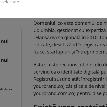
selectate
u de
.co informații des
Domeniul
.co
este domeniul de niv
Columbia, gestionat cu expertiză 
relansarea sa globală în 2010, toat
anul
ridicate, deschizând înregistrare
fizice, startup-uri și întreprinderi
anul
Astăzi, este recunoscut dincolo d
servind ca o identitate digitală p
Registrul susține atât înregistrăr
yourbrand.co) cât și cele de nivel
bilitatea
yourbrand.com.co) pentru a se pot