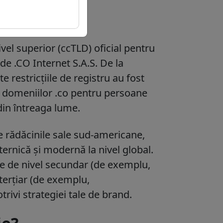
pre domeniu
el superior (ccTLD) oficial pentru
de .CO Internet S.A.S. De la
e restricțiile de registru au fost
a
domeniilor .co
pentru persoane
 din întreaga lume.
e rădăcinile sale sud-americane,
uternică și modernă la nivel global.
ile de nivel secundar (de exemplu,
 terțiar (de exemplu,
rivi strategiei tale de brand.