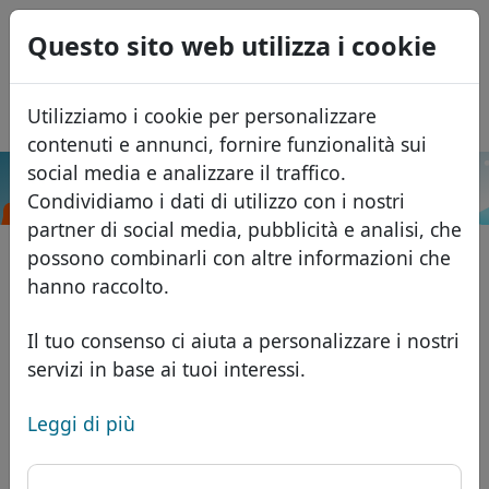
0
Questo sito web utilizza i cookie
USD
EUR
English
Utilizziamo i cookie per personalizzare
GBP
Español
contenuti e annunci, fornire funzionalità sui
Français
social media e analizzare il traffico.
.de
Cerca
Condividiamo i dati di utilizzo con i nostri
Português
Domini
partner di social media, pubblicità e analisi, che
Română
Database dei domini
possono combinarli con altre informazioni che
Eesti
Cerca
hanno raccolto.
Domini africani
Listino prezzi
Servizi
Domini asiatici
Sconti
Il tuo consenso ci aiuta a personalizzare i nostri
servizi in base ai tuoi interessi.
ID Protect
Domini europei
Trasferisci
FAQ
Hosting DNS
Domini del Medio Oriente
Leggi di più
Blog
WHOIS
Domini nordamericani