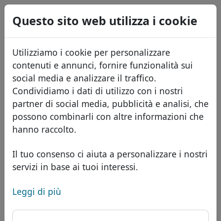
0
Questo sito web utilizza i cookie
USD
EUR
English
Utilizziamo i cookie per personalizzare
GBP
Español
contenuti e annunci, fornire funzionalità sui
Français
social media e analizzare il traffico.
Condividiamo i dati di utilizzo con i nostri
Português
Domini
partner di social media, pubblicità e analisi, che
Română
Database dei domini
possono combinarli con altre informazioni che
Eesti
Cerca
hanno raccolto.
Domini africani
Listino prezzi
Servizi
Domini asiatici
Sconti
Il tuo consenso ci aiuta a personalizzare i nostri
servizi in base ai tuoi interessi.
ID Protect
Domini europei
Trasferisci
FAQ
Hosting DNS
Domini del Medio Oriente
Leggi di più
Blog
WHOIS
Dominio .mil - gTLD
Domini nordamericani