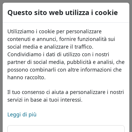
0
Questo sito web utilizza i cookie
USD
EUR
English
Utilizziamo i cookie per personalizzare
GBP
Español
contenuti e annunci, fornire funzionalità sui
Français
social media e analizzare il traffico.
Condividiamo i dati di utilizzo con i nostri
Português
Domini
partner di social media, pubblicità e analisi, che
Română
Database dei domini
possono combinarli con altre informazioni che
Eesti
Cerca
hanno raccolto.
Domini africani
Listino prezzi
Servizi
Domini asiatici
Sconti
Il tuo consenso ci aiuta a personalizzare i nostri
servizi in base ai tuoi interessi.
ID Protect
Domini europei
Trasferisci
FAQ
Hosting DNS
Domini del Medio Oriente
Leggi di più
Blog
WHOIS
Dominio .mls - Nuovi
Domini nordamericani