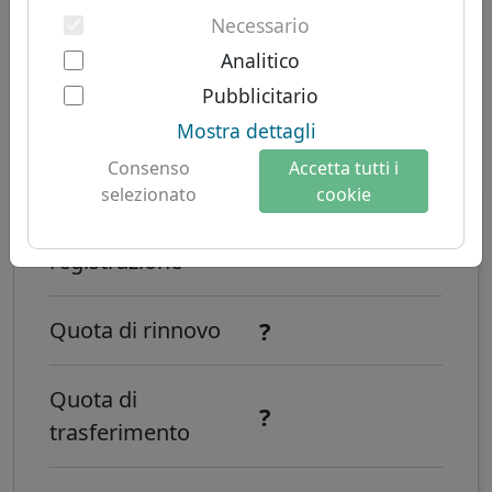
Autenticazione a due fattori
TLD
Domini sudamericani
Necessario
Chi siamo
Domini australiani
Analitico
Informazioni su Let's Domains
Pubblicitario
Come registrare un dominio internet .
Perché Let's Domains?
Mostra dettagli
联通?
Protezione del marchio
Consenso
Accetta tutti i
selezionato
cookie
Moduli per i domini
Costo di
Contatto
?
registrazione
?
Quota di rinnovo
Quota di
?
trasferimento