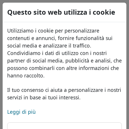
0
Questo sito web utilizza i cookie
USD
EUR
English
Utilizziamo i cookie per personalizzare
GBP
Español
contenuti e annunci, fornire funzionalità sui
Français
social media e analizzare il traffico.
Condividiamo i dati di utilizzo con i nostri
Português
Domini
partner di social media, pubblicità e analisi, che
Română
Database dei domini
possono combinarli con altre informazioni che
Eesti
Cerca
hanno raccolto.
Domini africani
Listino prezzi
Servizi
Domini asiatici
Sconti
Il tuo consenso ci aiuta a personalizzare i nostri
servizi in base ai tuoi interessi.
ID Protect
Domini europei
Trasferisci
FAQ
Hosting DNS
Domini del Medio Oriente
Leggi di più
Blog
WHOIS
Dominio .联通 - Nuovi
Domini nordamericani