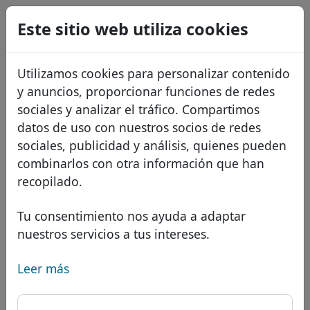
0
Este sitio web utiliza cookies
USD
EUR
English
Utilizamos cookies para personalizar contenido
GBP
Français
y anuncios, proporcionar funciones de redes
Italiano
sociales y analizar el tráfico. Compartimos
datos de uso con nuestros socios de redes
Português
Dominios
sociales, publicidad y análisis, quienes pueden
Română
Base de datos de dominios
combinarlos con otra información que han
Eesti
Buscar
recopilado.
Dominios africanos
Lista de precios
Servicios
Dominios asiáticos
Descuentos
Tu consentimiento nos ayuda a adaptar
nuestros servicios a tus intereses.
Protección de ID
Dominios europeos
Transferir
FAQ
Alojamiento DNS
Dominios de Oriente Medio
Leer más
Blog
WHOIS
Dominio .联通 - Nuevos
Dominios norteamericanos