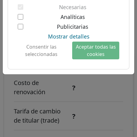
Autenticación de dos factores
TLDs
Dominios sudamericanos
Necesarias
Sobre nosotros
Dominios australianos
Analíticas
Sobre Let's Domains
Publicitarias
¿Cómo registrar un dominio de
¿Por qué Let's Domains?
Mostrar detalles
internet .联通?
Protección de marca
Consentir las
Aceptar todas las
seleccionadas
cookies
Formularios de dominio
?
Costo de registro
Contacto
Costo de
?
renovación
Tarifa de cambio
?
de titular (trade)