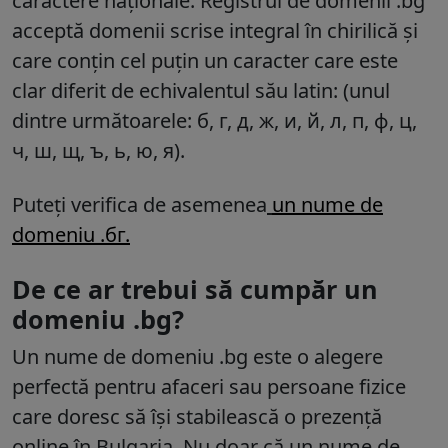
caractere naționale. Registrul de domenii .bg
acceptă domenii scrise integral în chirilică și
care conțin cel puțin un caracter care este
clar diferit de echivalentul său latin: (unul
dintre următoarele: б, г, д, ж, и, й, л, п, ф, ц,
ч, ш, щ, ъ, ь, ю, я).
Puteți verifica de asemenea
un nume de
domeniu .бг.
De ce ar trebui să cumpăr un
domeniu .bg?
Un nume de domeniu .bg este o alegere
perfectă pentru afaceri sau persoane fizice
care doresc să își stabilească o prezență
online în Bulgaria. Nu doar că un nume de