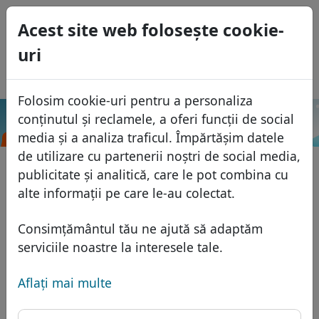
0
Acest site web foloseşte cookie-
USD
uri
EUR
English
GBP
Español
Folosim cookie-uri pentru a personaliza
Français
conținutul și reclamele, a oferi funcții de social
.bg
Caută
Italiano
Domenii
media și a analiza traficul. Împărtășim datele
Português
de utilizare cu partenerii noștri de social media,
Baza domeniilor
publicitate și analitică, care le pot combina cu
Eesti
Caută
alte informații pe care le-au colectat.
Domenii africane
Lista de preţuri
Servicii
Domenii asiatice
Reduceri
Consimțământul tău ne ajută să adaptăm
Protecţia ID
serviciile noastre la interesele tale.
Domenii europene
Transfer
FAQ
Gazduire DNS
Domeniile din Orientul Mijlociu
Aflaţi mai multe
Blog
WHOIS
Domenii nord-americane