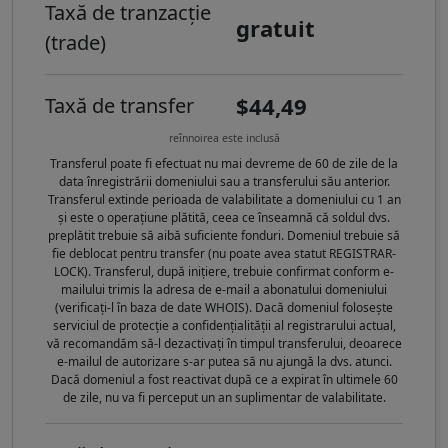
Taxă de tranzacție
gratuit
(trade)
$44,49
Taxă de transfer
reînnoirea este inclusă
Transferul poate fi efectuat nu mai devreme de 60 de zile de la
data înregistrării domeniului sau a transferului său anterior.
Transferul extinde perioada de valabilitate a domeniului cu 1 an
și este o operațiune plătită, ceea ce înseamnă că soldul dvs.
preplătit trebuie să aibă suficiente fonduri. Domeniul trebuie să
fie deblocat pentru transfer (nu poate avea statut REGISTRAR-
LOCK). Transferul, după inițiere, trebuie confirmat conform e-
mailului trimis la adresa de e-mail a abonatului domeniului
(verificați-l în baza de date WHOIS). Dacă domeniul folosește
serviciul de protecție a confidențialității al registrarului actual,
vă recomandăm să-l dezactivați în timpul transferului, deoarece
e-mailul de autorizare s-ar putea să nu ajungă la dvs. atunci.
Dacă domeniul a fost reactivat după ce a expirat în ultimele 60
de zile, nu va fi perceput un an suplimentar de valabilitate.