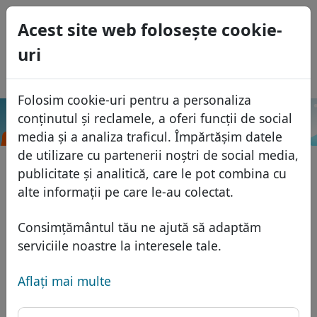
0
Acest site web foloseşte cookie-
USD
uri
EUR
English
GBP
Español
Folosim cookie-uri pentru a personaliza
Français
conținutul și reclamele, a oferi funcții de social
.cam
Caută
Italiano
Domenii
media și a analiza traficul. Împărtășim datele
Português
de utilizare cu partenerii noștri de social media,
Baza domeniilor
publicitate și analitică, care le pot combina cu
Eesti
Caută
alte informații pe care le-au colectat.
Domenii africane
Lista de preţuri
Servicii
Domenii asiatice
Reduceri
Consimțământul tău ne ajută să adaptăm
Protecţia ID
serviciile noastre la interesele tale.
Domenii europene
Transfer
FAQ
Gazduire DNS
Domeniile din Orientul Mijlociu
Aflaţi mai multe
Blog
WHOIS
Domenii nord-americane