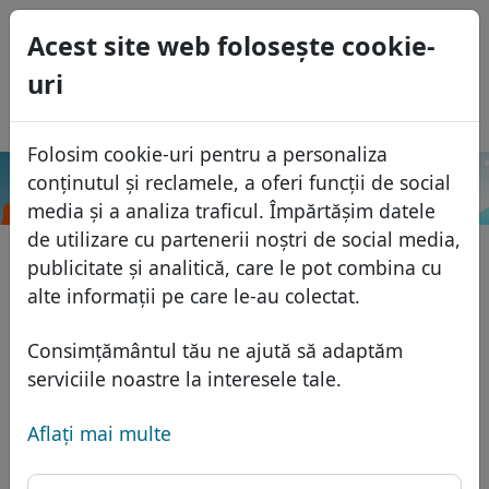
0
Acest site web foloseşte cookie-
USD
uri
EUR
English
GBP
Español
Folosim cookie-uri pentru a personaliza
Français
conținutul și reclamele, a oferi funcții de social
.com.tw
Caută
Italiano
Domenii
media și a analiza traficul. Împărtășim datele
Português
de utilizare cu partenerii noștri de social media,
Baza domeniilor
publicitate și analitică, care le pot combina cu
Eesti
Caută
alte informații pe care le-au colectat.
Domenii africane
Lista de preţuri
Servicii
Domenii asiatice
Reduceri
Consimțământul tău ne ajută să adaptăm
Protecţia ID
serviciile noastre la interesele tale.
Domenii europene
Transfer
FAQ
Gazduire DNS
Domeniile din Orientul Mijlociu
Aflaţi mai multe
Blog
WHOIS
Domenii nord-americane