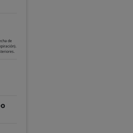
fecha de
piración).
teriores.
po