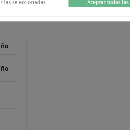
r las seleccionadas
Aceptar todas las
 de
año
año