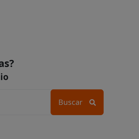
as?
io
Buscar