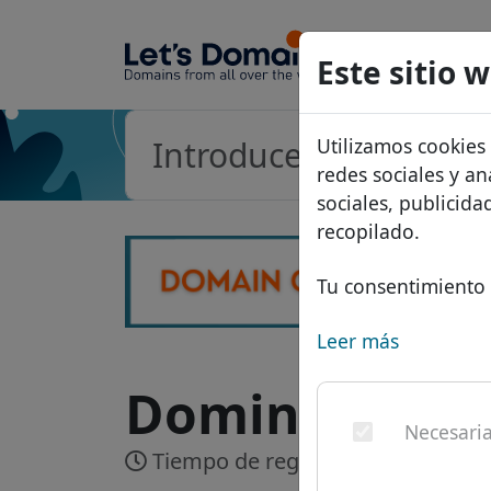
Dominios
Este sitio 
Base de d
Utilizamos cookies
Lista de p
redes sociales y an
Descuent
sociales, publicid
recopilado.
Transferir
Tu consentimiento 
Leer más
Dominio .com.
Necesari
Tiempo de registro:
En tiempo re