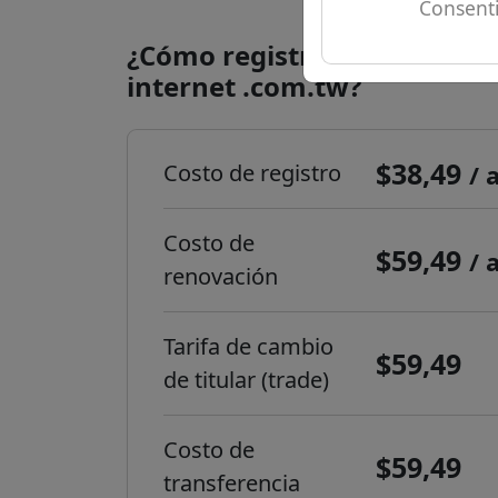
Consenti
¿Cómo registrar un dominio
internet .com.tw?
$38,49
Costo de registro
/ 
Costo de
$59,49
/ 
renovación
Tarifa de cambio
$59,49
de titular (trade)
Costo de
$59,49
transferencia