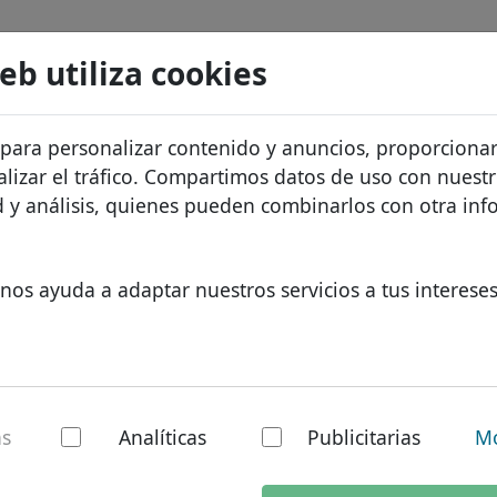
Buscar
Servicios
FAQ
Blog
Sobre noso
web utiliza cookies
atos de dominios
Protección de ID
Sobre Let
Dominios africanos
 para personalizar contenido y anuncios, proporciona
.com.tw
Buscar
recios
Alojamiento DNS
¿Por qué 
Dominios asiáticos
alizar el tráfico. Compartimos datos de uso con nuest
os
WHOIS
Protecció
Dominios europeos
ad y análisis, quienes pueden combinarlos con otra in
Autenticación de dos factores
Formulari
Dominios de Oriente Med
Contacto
Dominios norteamerican
nos ayuda a adaptar nuestros servicios a tus intereses
Dominios sudamericanos
Dominios australianos
tw - dominio naci
as
Analíticas
Publicitarias
Mo
al