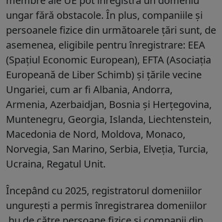
membre ale UE pot înregistra un domeniu
ungar fără obstacole. În plus, companiile și
persoanele fizice din următoarele țări sunt, de
asemenea, eligibile pentru înregistrare: EEA
(Spațiul Economic European), EFTA (Asociația
Europeană de Liber Schimb) și țările vecine
Ungariei, cum ar fi Albania, Andorra,
Armenia, Azerbaidjan, Bosnia și Herțegovina,
Muntenegru, Georgia, Islanda, Liechtenstein,
Macedonia de Nord, Moldova, Monaco,
Norvegia, San Marino, Serbia, Elveția, Turcia,
Ucraina, Regatul Unit.
Începând cu 2025, registratorul domeniilor
ungurești a permis înregistrarea domeniilor
.hu de către persoane fizice și companii din