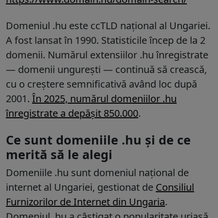
Domeniul
.hu
este ccTLD național al Ungariei.
A fost lansat în 1990. Statisticile încep de la 2
domenii. Numărul extensiilor
.hu
înregistrate
— domenii ungurești — continuă să crească,
cu o creștere semnificativă având loc după
2001.
În 2025, numărul domeniilor .hu
înregistrate a depășit 850.000
.
Ce sunt domeniile .hu și de ce
merită să le alegi
Domeniile .hu sunt domeniul național de
internet al Ungariei, gestionat de
Consiliul
Furnizorilor de Internet din Ungaria
.
Domeniul .hu a câștigat o popularitate uriașă