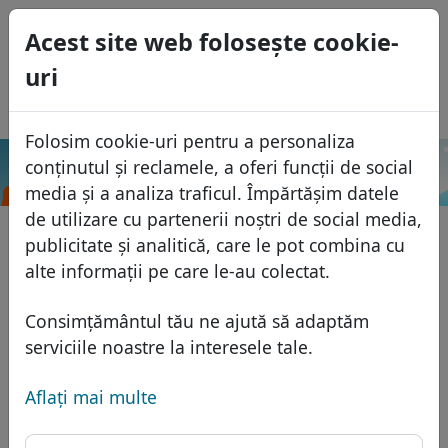
0
Acest site web foloseşte cookie-
USD
uri
EUR
English
GBP
Español
Folosim cookie-uri pentru a personaliza
Français
conținutul și reclamele, a oferi funcții de social
.hu
Caută
Italiano
Domenii
media și a analiza traficul. Împărtășim datele
Português
de utilizare cu partenerii noștri de social media,
Baza domeniilor
publicitate și analitică, care le pot combina cu
Eesti
Caută
alte informații pe care le-au colectat.
Domenii africane
Lista de preţuri
Servicii
Domenii asiatice
Reduceri
Consimțământul tău ne ajută să adaptăm
Protecţia ID
serviciile noastre la interesele tale.
Domenii europene
Transfer
FAQ
Gazduire DNS
Domeniile din Orientul Mijlociu
Aflaţi mai multe
Blog
WHOIS
Domenii nord-americane