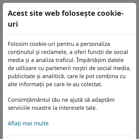
0
Acest site web foloseşte cookie-
USD
uri
EUR
English
GBP
Español
Folosim cookie-uri pentru a personaliza
Français
conținutul și reclamele, a oferi funcții de social
Italiano
Domenii
media și a analiza traficul. Împărtășim datele
Português
de utilizare cu partenerii noștri de social media,
Baza domeniilor
publicitate și analitică, care le pot combina cu
Eesti
Caută
alte informații pe care le-au colectat.
Domenii africane
Lista de preţuri
Servicii
Domenii asiatice
Reduceri
Consimțământul tău ne ajută să adaptăm
Protecţia ID
serviciile noastre la interesele tale.
Domenii europene
Transfer
FAQ
Gazduire DNS
Domeniile din Orientul Mijlociu
Aflaţi mai multe
Blog
WHOIS
Domeniu .np - domeniu
Domenii nord-americane