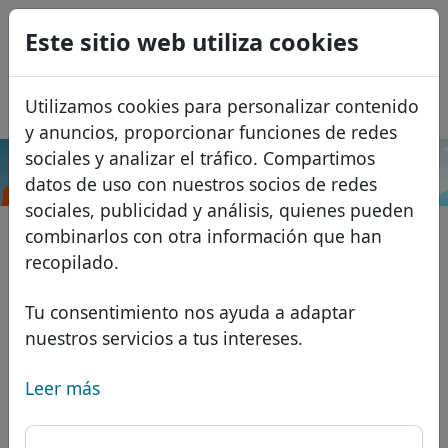
0
Este sitio web utiliza cookies
USD
EUR
English
Utilizamos cookies para personalizar contenido
GBP
Français
y anuncios, proporcionar funciones de redes
Italiano
sociales y analizar el tráfico. Compartimos
.co.nz
Buscar
datos de uso con nuestros socios de redes
Português
Dominios
sociales, publicidad y análisis, quienes pueden
Română
Base de datos de dominios
combinarlos con otra información que han
Eesti
Buscar
recopilado.
Dominios africanos
Lista de precios
Servicios
Dominios asiáticos
Descuentos
Tu consentimiento nos ayuda a adaptar
nuestros servicios a tus intereses.
Protección de ID
Dominios europeos
Transferir
FAQ
Alojamiento DNS
Dominios de Oriente Medio
Leer más
Blog
WHOIS
Dominios norteamericanos