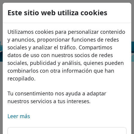
0
Este sitio web utiliza cookies
USD
EUR
English
Utilizamos cookies para personalizar contenido
GBP
Français
y anuncios, proporcionar funciones de redes
Italiano
sociales y analizar el tráfico. Compartimos
Buscar
datos de uso con nuestros socios de redes
Português
Dominios
sociales, publicidad y análisis, quienes pueden
Română
Base de datos de dominios
combinarlos con otra información que han
Eesti
Buscar
recopilado.
Dominios africanos
Lista de precios
Servicios
Dominios asiáticos
Descuentos
Tu consentimiento nos ayuda a adaptar
nuestros servicios a tus intereses.
Protección de ID
Dominios europeos
Transferir
FAQ
Alojamiento DNS
Dominios de Oriente Medio
Leer más
Blog
WHOIS
Dominios norteamericanos